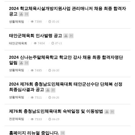
2024 학교체육시설개방지원사업 관리매니저 채용 최종 합격자
공고
H
생활체육팀
7396
05-16
태안군체육회 인사발령 공고
H
태안군체육회
7404
07-11
2024 신나는주말체육학교 학교안 강사 채용 최종 합격자명단
알림
H
생활체육팀
7495
04-30
2024 제76회 충청남도민체육대회 태안군선수단 단체복 선정
최종심사결과 공고
H
생활체육팀
7511
04-26
제76회 충청남도민체육대회 숙박일정 및 이동방법
H
전문체육팀
7533
04-19
홈페이지 리뉴얼 중입니다.
H