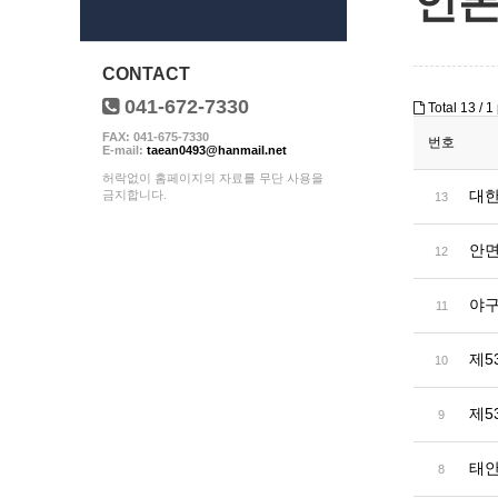
언
CONTACT
041-672-7330
Total 13 /
1 
FAX: 041-675-7330
번호
E-mail:
taean0493@hanmail.net
허락없이 홈페이지의 자료를 무단 사용을
대한
금지합니다.
13
안
12
야구
11
제5
10
제5
9
태안
8