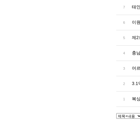
태안
7
이원
6
제2
5
충남
4
어르
3
3.
2
복싱
1