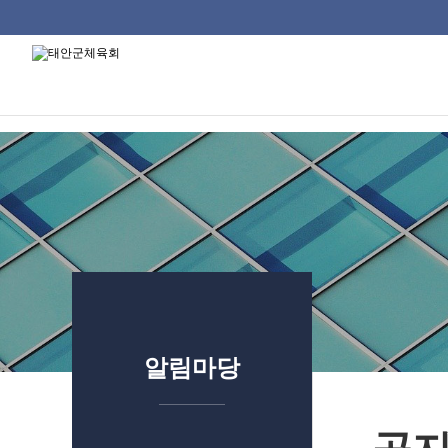
태안군체육회
류
하위분류
하위분류
하위분류
알림마당