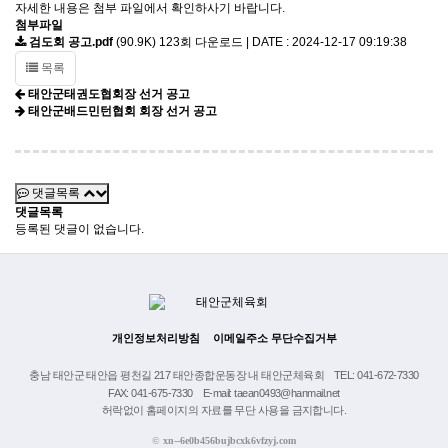
자세한 내용은 첨부 파일에서 확인하사기 바랍니다.
첨부파일
검도회 공고.pdf
(90.9K)
123회 다운로드 | DATE : 2024-12-17 09:19:38
목록
태안군태권도협회장 선거 공고
태안군배드민턴협회 회장 선거 공고
댓글목록
댓글목록
등록된 댓글이 없습니다.
개인정보처리방침
이메일주소 무단수집거부
충남 태안군 태안읍 평천길 217 태안종합운동장 내 태안군체육회
TEL: 041-672-7330
FAX: 041-675-7330
E-mail: taean0493@hanmail.net
허락없이 홈페이지의 자료를 무단 사용을 금지합니다.
©
xn--6e0b456bujbcxk6vfzyj.com