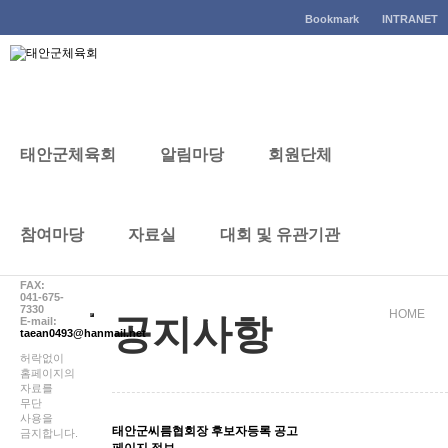
태안군체육회
Bookmark
INTRANET
태안군체육회
알림마당
회원단체
공지사항
CONTACT
041-
참여마당
자료실
대회 및 유관기관
672-
7330
FAX:
041-675-
7330
HOME
공지사항
E-mail:
taean0493@hanmail.net
허락없이
홈페이지의
자료를
무단
사용을
태안군씨름협회장 후보자등록 공고
금지합니다.