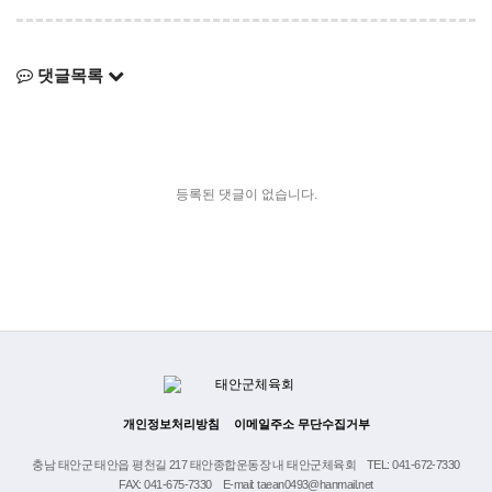
댓글목록
등록된 댓글이 없습니다.
개인정보처리방침
이메일주소 무단수집거부
충남 태안군 태안읍 평천길 217 태안종합운동장 내 태안군체육회
TEL: 041-672-7330
FAX: 041-675-7330
E-mail: taean0493@hanmail.net