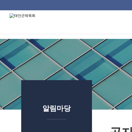
태안군체육회
류
하위분류
하위분류
하위분류
알림마당