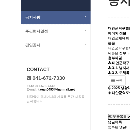
공
공지사항
태안군탁구협회
주간행사일정
페이지 정보
태안군체육회
본문
경영공시
태안군탁구협
내용은 첨부파
첨부파일
태안군탁구협
3-1. 별지
CONTACT
3-2. 도
041-672-7330
목록
FAX: 041-675-7330
2025 생
E-mail:
taean0493@hanmail.net
태안군역도
허락없이 홈페이지의 자료를 무단 사용을
금지합니다.
댓글목록
댓글목록
등록된 댓글이