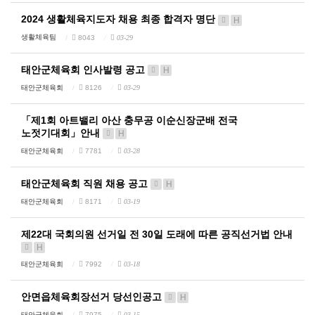
2024 생활체육지도자 채용 최종 합격자 명단
H
생활체육팀
8043
03-29
태안군체육회 인사발령 공고
H
태안군체육회
8126
03-29
「제1회 아트밸리 아산 충무공 이순신장군배 전국
노젓기대회」안내
H
태안군체육회
7781
03-28
태안군체육회 직원 채용 공고
H
태안군체육회
8171
03-19
제22대 국회의원 선거일 전 30일 도래에 따른 공직선거법 안내
H
태안군체육회
7992
03-18
안면읍체육회장선거 당선인공고
H
태안군체육회
7975
03-15