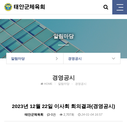
태안군체육회
알림마당
알림마당
경영공시
경영공시
HOME
알림마당
경영공시
2023년 12월 22일 이사회 회의결과(경영공시)
태안군체육회
0건
2,707회
24-01-04 16:57