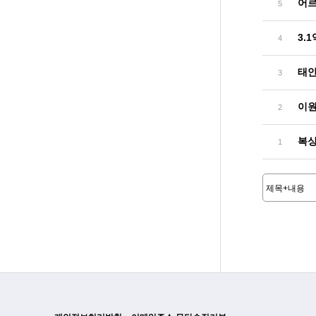
어르
5
3.
4
태안
3
이원
2
복싱
1