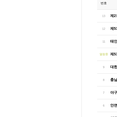
번호
제2
13
제5
12
태안
11
제5
열람중
대한
9
충남
8
야구
7
안
6