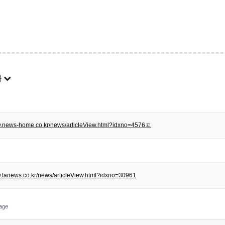
록
w.news-home.co.kr/news/articleView.html?idxno=4576ㅍ
w.tanews.co.kr/news/articleView.html?idxno=30961
age