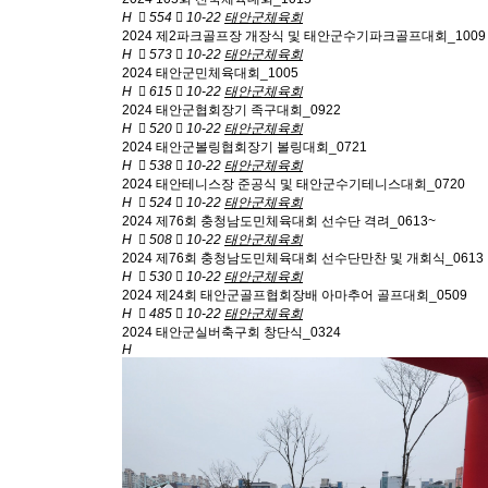
H
554
10-22
태안군체육회
2024 제2파크골프장 개장식 및 태안군수기파크골프대회_1009
H
573
10-22
태안군체육회
2024 태안군민체육대회_1005
H
615
10-22
태안군체육회
2024 태안군협회장기 족구대회_0922
H
520
10-22
태안군체육회
2024 태안군볼링협회장기 볼링대회_0721
H
538
10-22
태안군체육회
2024 태안테니스장 준공식 및 태안군수기테니스대회_0720
H
524
10-22
태안군체육회
2024 제76회 충청남도민체육대회 선수단 격려_0613~
H
508
10-22
태안군체육회
2024 제76회 충청남도민체육대회 선수단만찬 및 개회식_0613
H
530
10-22
태안군체육회
2024 제24회 태안군골프협회장배 아마추어 골프대회_0509
H
485
10-22
태안군체육회
2024 태안군실버축구회 창단식_0324
H