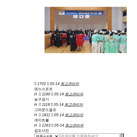
1702
05-14
최고관리자
댄스스포츠
H
1190
05-14
최고관리자
농구경기
H
1118
05-14
최고관리자
그라운드골프
H
1811
05-14
최고관리자
게이트볼
H
1263
05-14
최고관리자
검도사진