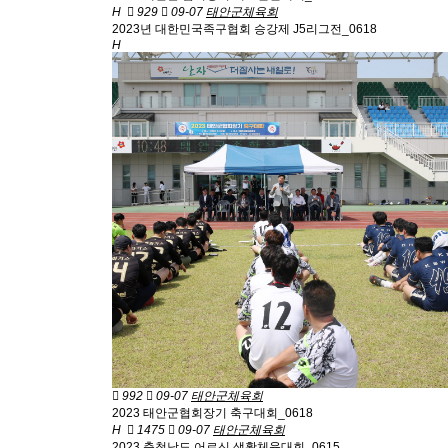
H
929
09-07
태안군체육회
2023년 대한민국족구협회 승강제 J5리그전_0618
H
992
09-07
태안군체육회
2023 태안군협회장기 축구대회_0618
H
1475
09-07
태안군체육회
2023 충청남도 어르신 생활체육대회_0615