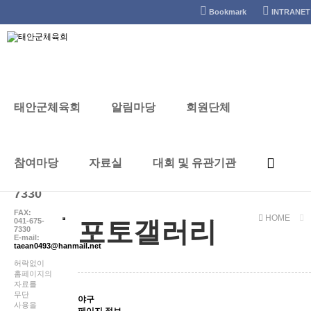
태안군체육회
Bookmark
INTRANET
태안군체육회
알림마당
회원단체
포토갤러리
CONTACT
참여마당
자료실
대회 및 유관기관
041-
672-
7330
FAX:
HOME
041-675-
포토갤러리
7330
E-mail:
taean0493@hanmail.net
허락없이
홈페이지의
자료를
무단
야구
사용을