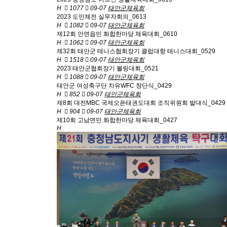
H
1077
09-07
태안군체육회
2023 도민체전 실무자회의_0613
H
1082
09-07
태안군체육회
제12회 안면읍민 화합한마당 체육대회_0610
H
1062
09-07
태안군체육회
제32회 태안군 테니스협회장기 클럽대항 테니스대회_0529
H
1518
09-07
태안군체육회
2023 태안군협회장기 볼링대회_0521
H
1088
09-07
태안군체육회
태안군 여성축구단 차유WFC 창단식_0429
H
852
09-07
태안군체육회
제8회 대전MBC 국제오픈태권도대회 조직위원회 발대식_0429
H
904
09-07
태안군체육회
제10회 고남면민 화합한마당 체육대회_0427
H