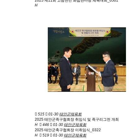
2025 제11회 고남면민 화합한마당 체육대회_0501
H
515
01-30
태안군체육회
2025 태안군족구협회장 취임식 및 족구리그전 개최
H
446
01-30
태안군체육회
2025 태안군축구협회장 이취임식_0322
H
519
01-30
태안군체육회