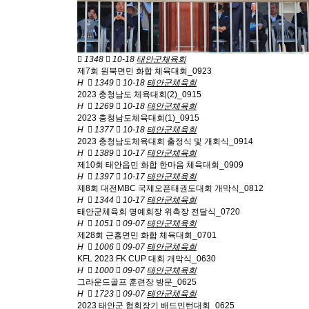
1348
10-18
태안군체육회
제7회 원북면민 화합 체육대회_0923
H
1349
10-18
태안군체육회
2023 충청남도 체육대회(2)_0915
H
1269
10-18
태안군체육회
2023 충청남도체육대회(1)_0915
H
1377
10-18
태안군체육회
2023 충청남도체육대회 출정식 및 개회식_0914
H
1389
10-17
태안군체육회
제10회 태안읍민 화합 한마음 체육대회_0909
H
1397
10-17
태안군체육회
제8회 대전MBC 국제오픈태권도대회 개막식_0812
H
1344
10-17
태안군체육회
태안군체육회 명예회장 위촉장 전달식_0720
H
1051
09-07
태안군체육회
제28회 근흥면민 화합 체육대회_0701
H
1006
09-07
태안군체육회
KFL 2023 FK CUP 대회 개막식_0630
H
1000
09-07
태안군체육회
그라운드골프 훈련장 방문_0625
H
1723
09-07
태안군체육회
2023 태안군 협회장기 배드민턴대회_0625