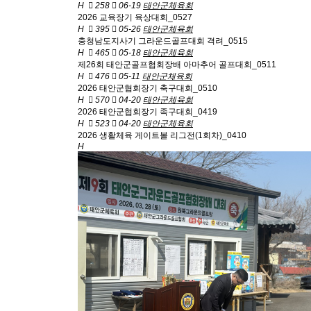
H
258
06-19
태안군체육회
2026 교육장기 육상대회_0527
H
395
05-26
태안군체육회
충청남도지사기 그라운드골프대회 격려_0515
H
465
05-18
태안군체육회
제26회 태안군골프협회장배 아마추어 골프대회_0511
H
476
05-11
태안군체육회
2026 태안군협회장기 축구대회_0510
H
570
04-20
태안군체육회
2026 태안군협회장기 족구대회_0419
H
523
04-20
태안군체육회
2026 생활체육 게이트볼 리그전(1회차)_0410
H