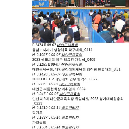
1474
09-07
태안군체육회
충남도지사기 생활체육 탁구대회_0414
H
1027
09-07
태안군체육회
2023 생활체육 야구 리그전 개막식_0409
H
1185
09-07
태안군체육회
태안군체육회, 태안군장애인체육회 임직원 단합대회_3.31
H
1426
09-07
태안군체육회
2023 FK CUP 태안대회 업무 협약식_0327
H
886
09-07
태안군체육회
태안군 씨름협회장 이취임식_0324
H
947
09-07
태안군체육회
민선 제2대 태안군체육회장 취임식 및 2023 정기대의원총회
_0223
H
1519
05-14
최고관리자
합기도
H
1837
05-14
최고관리자
파크골프
H
1584
05-14
최고관리자