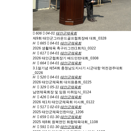
606
04-01
태안군체육회
제9회 태안군그라운드골프협회장배 대회_0328
H
665
04-01
태안군체육회
2026 생활체육 축구리그전(1회차)_0322
H
617
04-01
태안군체육회
2026 태안군협회장기 배드민턴대회_0308
H
664
04-01
태안군체육회
3.1절기념 제54회 충청남도지사기 시군대항 역전경주대회
_0226
H
520
04-01
태안군체육회
2026 태안군체육회 대의원총회_0225
H
329
05-11
태안군체육회
남면체육회장 및 임원 이취임식_0124
H
426
04-01
태안군체육회
2026 제1차 태안군체육회 이사회_0122
H
517
02-03
태안군체육회
2025 태안군체육인한마당_1206
H
659
01-30
태안군체육회
2025 제8회 원북면민 화합체육대회_1108
H
591
01-30
태안군체육회