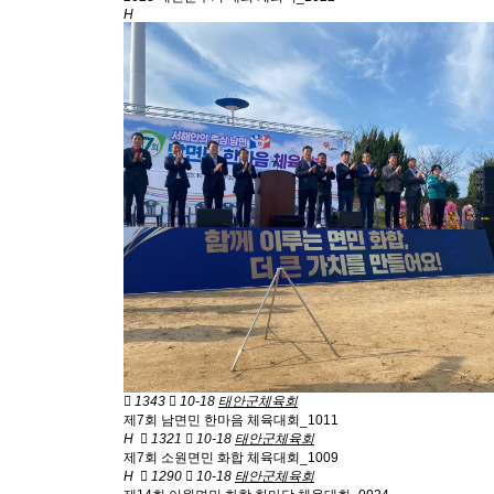
H
1343
10-18
태안군체육회
제7회 남면민 한마음 체육대회_1011
H
1321
10-18
태안군체육회
제7회 소원면민 화합 체육대회_1009
H
1290
10-18
태안군체육회