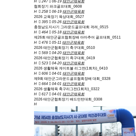
H
247
06-19
태안군체육회
협회장기 파크골프대회_0608
H
258
06-19
태안군체육회
2026 교육장기 육상대회_0527
H
395
05-26
태안군체육회
충청남도지사기 그라운드골프대회 격려_0515
H
464
05-18
태안군체육회
제26회 태안군골프협회장배 아마추어 골프대회_0511
H
476
05-11
태안군체육회
2026 태안군협회장기 축구대회_0510
H
569
04-20
태안군체육회
2026 태안군협회장기 족구대회_0419
H
523
04-20
태안군체육회
2026 생활체육 게이트볼 리그전(1회차)_0410
H
606
04-01
태안군체육회
제9회 태안군그라운드골프협회장배 대회_0328
H
664
04-01
태안군체육회
2026 생활체육 축구리그전(1회차)_0322
H
617
04-01
태안군체육회
2026 태안군협회장기 배드민턴대회_0308
H