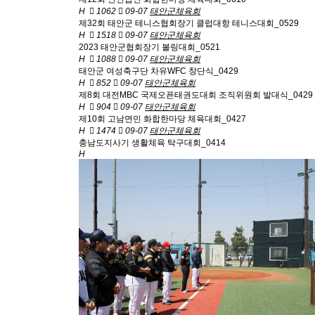
H
1062
09-07
태안군체육회
제32회 태안군 테니스협회장기 클럽대항 테니스대회_0529
H
1518
09-07
태안군체육회
2023 태안군협회장기 볼링대회_0521
H
1088
09-07
태안군체육회
태안군 여성축구단 차유WFC 창단식_0429
H
852
09-07
태안군체육회
제8회 대전MBC 국제오픈태권도대회 조직위원회 발대식_0429
H
904
09-07
태안군체육회
제10회 고남면민 화합한마당 체육대회_0427
H
1474
09-07
태안군체육회
충남도지사기 생활체육 탁구대회_0414
H