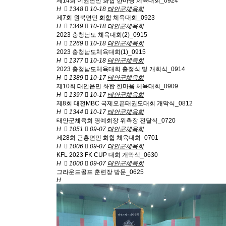
제14회 이원면민 화합 한마당 체육대회_0924
H
1348
10-18
태안군체육회
제7회 원북면민 화합 체육대회_0923
H
1349
10-18
태안군체육회
2023 충청남도 체육대회(2)_0915
H
1269
10-18
태안군체육회
2023 충청남도체육대회(1)_0915
H
1377
10-18
태안군체육회
2023 충청남도체육대회 출정식 및 개회식_0914
H
1389
10-17
태안군체육회
제10회 태안읍민 화합 한마음 체육대회_0909
H
1397
10-17
태안군체육회
제8회 대전MBC 국제오픈태권도대회 개막식_0812
H
1344
10-17
태안군체육회
태안군체육회 명예회장 위촉장 전달식_0720
H
1051
09-07
태안군체육회
제28회 근흥면민 화합 체육대회_0701
H
1006
09-07
태안군체육회
KFL 2023 FK CUP 대회 개막식_0630
H
1000
09-07
태안군체육회
그라운드골프 훈련장 방문_0625
H