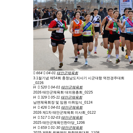
664
04-01
태안군체육회
3.1절기념 제54회 충청남도지사기 시군대항 역전경주대회
_0226
H
520
04-01
태안군체육회
2026 태안군체육회 대의원총회_0225
H
329
05-11
태안군체육회
남면체육회장 및 임원 이취임식_0124
H
426
04-01
태안군체육회
2026 제1차 태안군체육회 이사회_0122
H
517
02-03
태안군체육회
2025 태안군체육인한마당_1206
H
659
01-30
태안군체육회
2025 제8회 원북면민 화합체육대회_1108