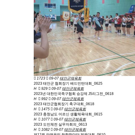
1723
09-07
태안군체육회
2023 태안군 협회장기 배드민턴대회_0625
H
929
09-07
태안군체육회
2023년 대한민국족구협회 승강제 J5리그전_0618
H
992
09-07
태안군체육회
2023 태안군협회장기 축구대회_0618
H
1475
09-07
태안군체육회
2023 충청남도 어르신 생활체육대회_0615
H
1077
09-07
태안군체육회
2023 도민체전 실무자회의_0613
H
1082
09-07
태안군체육회
제12회 안면읍민 화합한마당 체육대회_0610