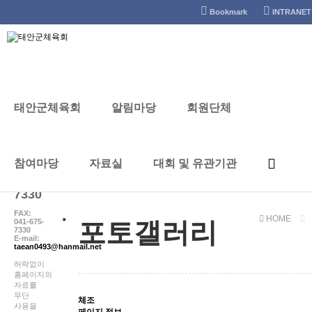
태안군체육회
Bookmark
INTRANET
태안군체육회
알림마당
회원단체
포토갤러리
CONTACT
참여마당
자료실
대회 및 유관기관
041-
672-
7330
FAX:
HOME
041-675-
포토갤러리
7330
E-mail:
taean0493@hanmail.net
허락없이
홈페이지의
자료를
무단
체조
사용을