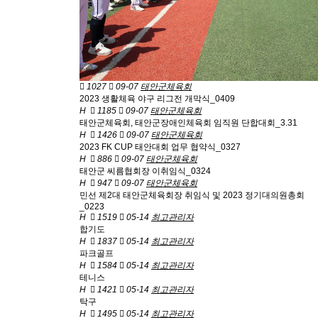
1027
09-07
태안군체육회
2023 생활체육 야구 리그전 개막식_0409
H
1185
09-07
태안군체육회
태안군체육회, 태안군장애인체육회 임직원 단합대회_3.31
H
1426
09-07
태안군체육회
2023 FK CUP 태안대회 업무 협약식_0327
H
886
09-07
태안군체육회
태안군 씨름협회장 이취임식_0324
H
947
09-07
태안군체육회
민선 제2대 태안군체육회장 취임식 및 2023 정기대의원총회
_0223
H
1519
05-14
최고관리자
합기도
H
1837
05-14
최고관리자
파크골프
H
1584
05-14
최고관리자
테니스
H
1421
05-14
최고관리자
탁구
H
1495
05-14
최고관리자