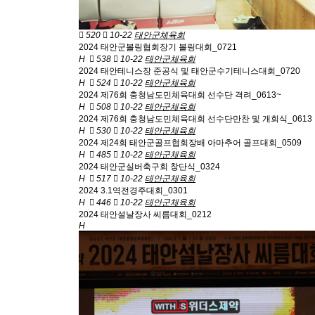
520
10-22
태안군체육회
2024 태안군볼링협회장기 볼링대회_0721
H
538
10-22
태안군체육회
2024 태안테니스장 준공식 및 태안군수기테니스대회_0720
H
524
10-22
태안군체육회
2024 제76회 충청남도민체육대회 선수단 격려_0613~
H
508
10-22
태안군체육회
2024 제76회 충청남도민체육대회 선수단만찬 및 개회식_0613
H
530
10-22
태안군체육회
2024 제24회 태안군골프협회장배 아마추어 골프대회_0509
H
485
10-22
태안군체육회
2024 태안군실버축구회 창단식_0324
H
517
10-22
태안군체육회
2024 3.1역전경주대회_0301
H
446
10-22
태안군체육회
2024 태안설날장사 씨름대회_0212
H