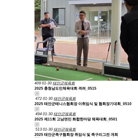
409
01-30
태안군체육회
2025 충청남도민체육대회 격려_0515
H
472
01-30
태안군체육회
2025 태안군테니스협회장 이취임식 및 협회장기대회_0510
H
494
01-30
태안군체육회
2025 제11회 고남면민 화합한마당 체육대회_0501
H
513
01-30
태안군체육회
2025 태안군족구협회장 취임식 및 족구리그전 개최