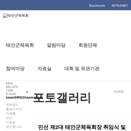
태안군체육회
Bookmark
INTRANET
태안군체육회
알림마당
회원단체
포토갤러리
CONTACT
041-
참여마당
자료실
대회 및 유관기관
672-
7330
FAX:
041-675-
7330
HOME
포토갤러리
E-mail:
taean0493@hanmail.net
허락없이
홈페이지의
자료를
무단
사용을
민선 제2대 태안군체육회장 취임식 및
금지합니다.