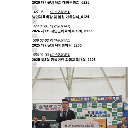
2026 태안군체육회 대의원총회_0225
H
327
05-11
태안군체육회
남면체육회장 및 임원 이취임식_0124
H
424
04-01
태안군체육회
2026 제1차 태안군체육회 이사회_0122
H
509
02-03
태안군체육회
2025 태안군체육인한마당_1206
H
656
01-30
태안군체육회
2025 제8회 원북면민 화합체육대회_1108
H