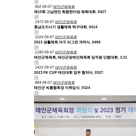
H
902
09-07
태안군체육회
제10회 고남면민 화합한마당 체육대회_0427
H
1472
09-07
태안군체육회
충남도지사기 생활체육 탁구대회_0414
H
1024
09-07
태안군체육회
2023 생활체육 야구 리그전 개막식_0409
H
1180
09-07
태안군체육회
태안군체육회, 태안군장애인체육회 임직원 단합대회_3.31
H
1422
09-07
태안군체육회
2023 FK CUP 태안대회 업무 협약식_0327
H
884
09-07
태안군체육회
태안군 씨름협회장 이취임식_0324
H