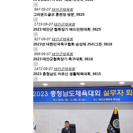
H
997
09-07
태안군체육회
그라운드골프 훈련장 방문_0625
H
1719
09-07
태안군체육회
2023 태안군 협회장기 배드민턴대회_0625
H
927
09-07
태안군체육회
2023년 대한민국족구협회 승강제 J5리그전_0618
H
989
09-07
태안군체육회
2023 태안군협회장기 축구대회_0618
H
1472
09-07
태안군체육회
2023 충청남도 어르신 생활체육대회_0615
H