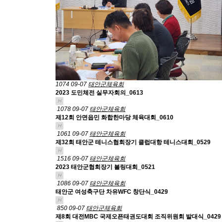
1074
09-07
태안군체육회
2023 도민체전 실무자회의_0613
H
1078
09-07
태안군체육회
제12회 안면읍민 화합한마당 체육대회_0610
H
1061
09-07
태안군체육회
제32회 태안군 테니스협회장기 클럽대항 테니스대회_0529
H
1516
09-07
태안군체육회
2023 태안군협회장기 볼링대회_0521
H
1086
09-07
태안군체육회
태안군 여성축구단 차유WFC 창단식_0429
H
850
09-07
태안군체육회
제8회 대전MBC 국제오픈태권도대회 조직위원회 발대식_0429