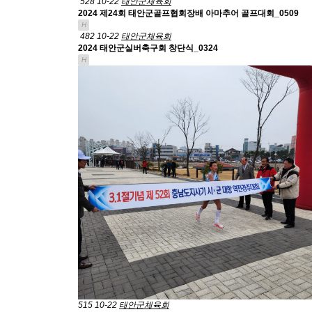
528
10-22
태안군체육회
2024 제24회 태안군골프협회장배 아마추어 골프대회_0509
H
482
10-22
태안군체육회
2024 태안군실버축구회 창단식_0324
H
515
10-22
태안군체육회