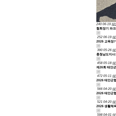
240
06-19
태
협회장기 파크
H
252
06-19
태
2026 교육장
H
390
05-26
태
충청남도지사기
H
458
05-18
태
제26회 태안
H
472
05-11
태
2026 태안군
H
566
04-20
태
2026 태안군
H
521
04-20
태
2026 생활체
H
598
04-01
태