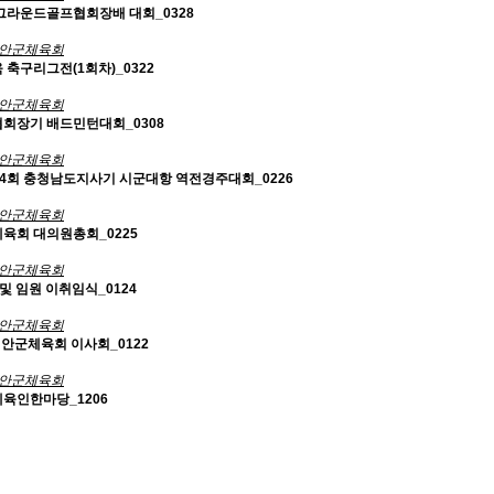
그라운드골프협회장배 대회_0328
안군체육회
육 축구리그전(1회차)_0322
안군체육회
협회장기 배드민턴대회_0308
안군체육회
54회 충청남도지사기 시군대항 역전경주대회_0226
안군체육회
체육회 대의원총회_0225
안군체육회
및 임원 이취임식_0124
안군체육회
 태안군체육회 이사회_0122
안군체육회
체육인한마당_1206