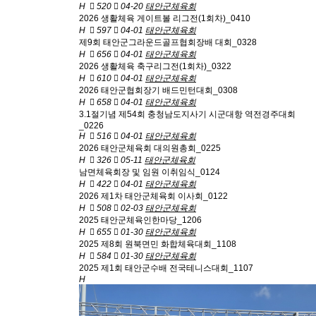
H
520
04-20
태안군체육회
2026 생활체육 게이트볼 리그전(1회차)_0410
H
597
04-01
태안군체육회
제9회 태안군그라운드골프협회장배 대회_0328
H
656
04-01
태안군체육회
2026 생활체육 축구리그전(1회차)_0322
H
610
04-01
태안군체육회
2026 태안군협회장기 배드민턴대회_0308
H
658
04-01
태안군체육회
3.1절기념 제54회 충청남도지사기 시군대항 역전경주대회
_0226
H
516
04-01
태안군체육회
2026 태안군체육회 대의원총회_0225
H
326
05-11
태안군체육회
남면체육회장 및 임원 이취임식_0124
H
422
04-01
태안군체육회
2026 제1차 태안군체육회 이사회_0122
H
508
02-03
태안군체육회
2025 태안군체육인한마당_1206
H
655
01-30
태안군체육회
2025 제8회 원북면민 화합체육대회_1108
H
584
01-30
태안군체육회
2025 제1회 태안군수배 전국테니스대회_1107
H