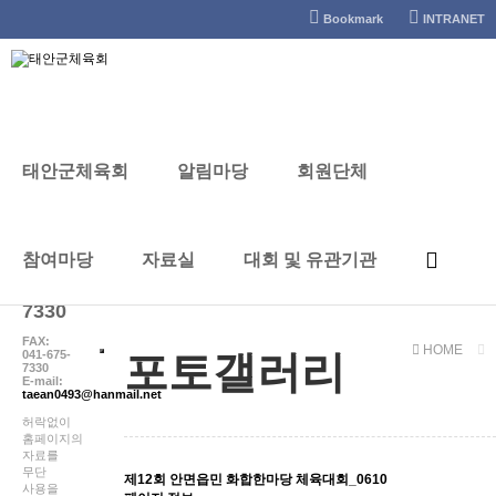
태안군체육회
Bookmark
INTRANET
포토갤러리
태안군체육회
알림마당
회원단체
CONTACT
참여마당
자료실
대회 및 유관기관
041-
672-
7330
FAX:
HOME
041-675-
포토갤러리
7330
E-mail:
taean0493@hanmail.net
허락없이
홈페이지의
자료를
무단
제12회 안면읍민 화합한마당 체육대회_0610
사용을