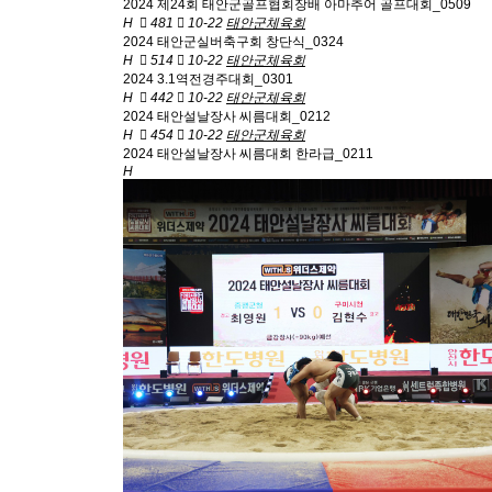
2024 제24회 태안군골프협회장배 아마추어 골프대회_0509
H
481
10-22
태안군체육회
2024 태안군실버축구회 창단식_0324
H
514
10-22
태안군체육회
2024 3.1역전경주대회_0301
H
442
10-22
태안군체육회
2024 태안설날장사 씨름대회_0212
H
454
10-22
태안군체육회
2024 태안설날장사 씨름대회 한라급_0211
H