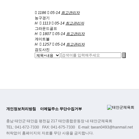
1186
05-14
최고관리자
농구경기
H
1113
05-14
최고관리자
그라운드골프
H
1807
05-14
최고관리자
게이트볼
H
1257
05-14
최고관리자
검도사진
개인정보처리방침
이메일주소 무단수집거부
충남 태안군 태안읍 평천길 217 태안종합운동장 내 태안군체육회
TEL: 041-672-7330
FAX: 041-675-7330
E-mail: taean0493@hanmail.net
허락없이 홈페이지의 자료를 무단 사용을 금지합니다.