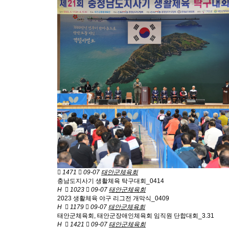
1471
09-07
태안군체육회
충남도지사기 생활체육 탁구대회_0414
H
1023
09-07
태안군체육회
2023 생활체육 야구 리그전 개막식_0409
H
1179
09-07
태안군체육회
태안군체육회, 태안군장애인체육회 임직원 단합대회_3.31
H
1421
09-07
태안군체육회