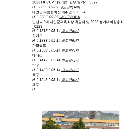
2023 FK CUP 태안대회 업무 협약식_0327
H
883
09-07
태안군체육회
태안군 씨름협회장 이취임식_0324
H
938
09-07
태안군체육회
민선 제2대 태안군체육회장 취임식 및 2023 정기대의원총회
_0223
H
1515
05-14
최고관리자
합기도
H
1833
05-14
최고관리자
파크골프
H
1580
05-14
최고관리자
테니스
H
1417
05-14
최고관리자
탁구
H
1489
05-14
최고관리자
축구
H
1248
05-14
최고관리자
체조
H