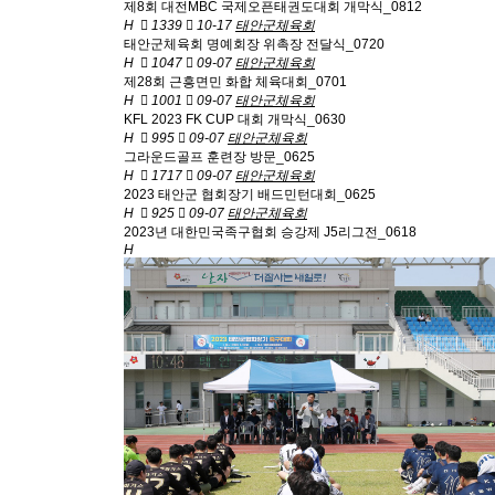
제8회 대전MBC 국제오픈태권도대회 개막식_0812
H
1339
10-17
태안군체육회
태안군체육회 명예회장 위촉장 전달식_0720
H
1047
09-07
태안군체육회
제28회 근흥면민 화합 체육대회_0701
H
1001
09-07
태안군체육회
KFL 2023 FK CUP 대회 개막식_0630
H
995
09-07
태안군체육회
그라운드골프 훈련장 방문_0625
H
1717
09-07
태안군체육회
2023 태안군 협회장기 배드민턴대회_0625
H
925
09-07
태안군체육회
2023년 대한민국족구협회 승강제 J5리그전_0618
H