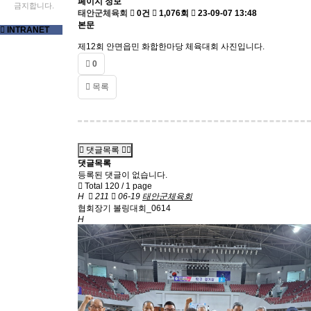
페이지 정보
금지합니다.
태안군체육회
0건
1,076회
23-09-07 13:48
본문
INTRANET
제12회 안면읍민 화합한마당 체육대회 사진입니다.
0
목록
댓글목록
댓글목록
등록된 댓글이 없습니다.
Total 120 /
1 page
H
211
06-19
태안군체육회
협회장기 볼링대회_0614
H