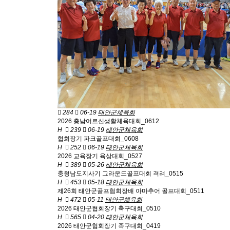
284
06-19
태안군체육회
2026 충남어르신생활체육대회_0612
H
239
06-19
태안군체육회
협회장기 파크골프대회_0608
H
252
06-19
태안군체육회
2026 교육장기 육상대회_0527
H
389
05-26
태안군체육회
충청남도지사기 그라운드골프대회 격려_0515
H
453
05-18
태안군체육회
제26회 태안군골프협회장배 아마추어 골프대회_0511
H
472
05-11
태안군체육회
2026 태안군협회장기 축구대회_0510
H
565
04-20
태안군체육회
2026 태안군협회장기 족구대회_0419