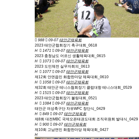
988
09-07
태안군체육회
2023 태안군협회장기 축구대회_0618
H
1471
09-07
태안군체육회
2023 충청남도 어르신 생활체육대회_0615
H
1073
09-07
태안군체육회
2023 도민체전 실무자회의_0613
H
1077
09-07
태안군체육회
제12회 안면읍민 화합한마당 체육대회_0610
H
1058
09-07
태안군체육회
제32회 태안군 테니스협회장기 클럽대항 테니스대회_0529
H
1515
09-07
태안군체육회
2023 태안군협회장기 볼링대회_0521
H
1084
09-07
태안군체육회
태안군 여성축구단 차유WFC 창단식_0429
H
849
09-07
태안군체육회
제8회 대전MBC 국제오픈태권도대회 조직위원회 발대식_0429
H
900
09-07
태안군체육회
제10회 고남면민 화합한마당 체육대회_0427
H