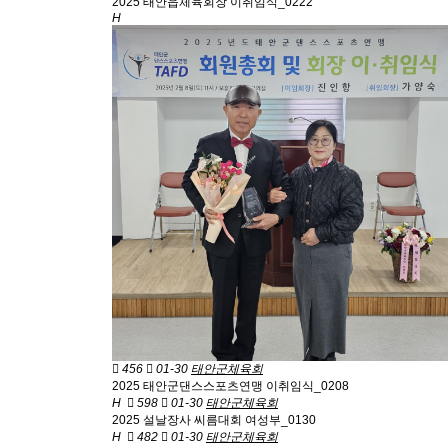
2025 태안읍체육회장 이취임식_0222
H
456
01-30
태안군체육회
2025 태안군댄스스포츠연맹 이취임식_0208
H
598
01-30
태안군체육회
2025 설날장사 씨름대회 여성부_0130
H
482
01-30
태안군체육회