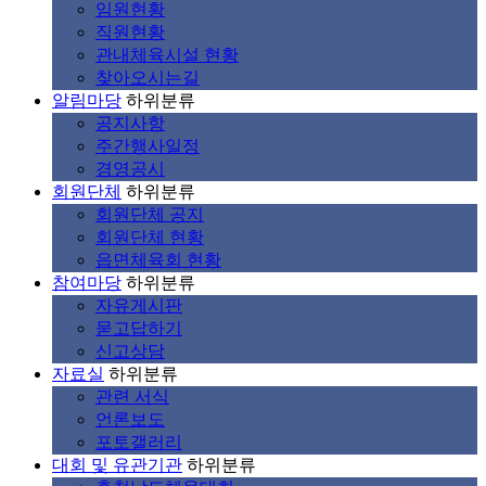
임원현황
직원현황
관내체육시설 현황
찾아오시는길
알림마당
하위분류
공지사항
주간행사일정
경영공시
회원단체
하위분류
회원단체 공지
회원단체 현황
읍면체육회 현황
참여마당
하위분류
자유게시판
묻고답하기
신고상담
자료실
하위분류
관련 서식
언론보도
포토갤러리
대회 및 유관기관
하위분류