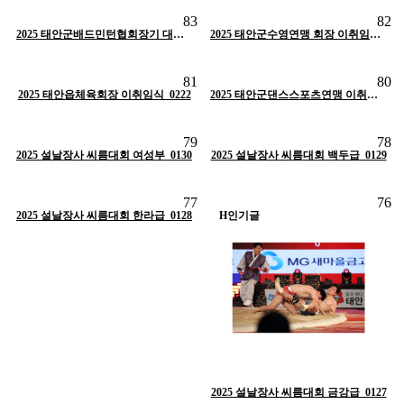
조회
515
작성일
01-30
조회
503
작성일
01-30
83
82
작성자
태안군체육회
작성자
태안군체육회
H
인기글
2025 태안군배드민턴협회장기 대회_0316
H
인기글
2025 태안군수영연맹 회장 이취임식_0308
조회
512
작성일
01-30
조회
456
작성일
01-30
81
80
작성자
태안군체육회
작성자
태안군체육회
2025 태안읍체육회장 이취임식_0222
H
인기글
H
인기글
2025 태안군댄스스포츠연맹 이취임식_0208
조회
598
작성일
01-30
조회
482
작성일
01-30
79
78
작성자
태안군체육회
작성자
태안군체육회
2025 설날장사 씨름대회 여성부_0130
H
인기글
2025 설날장사 씨름대회 백두급_0129
H
인기글
조회
417
작성일
01-30
77
76
작성자
태안군체육회
2025 설날장사 씨름대회 한라급_0128
H
인기글
H
인기글
2025 설날장사 씨름대회 금강급_0127