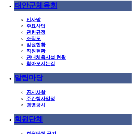
태안군체육회
인사말
주요사업
관련규정
조직도
임원현황
직원현황
관내체육시설 현황
찾아오시는길
알림마당
공지사항
주간행사일정
경영공시
회원단체
회원단체 공지