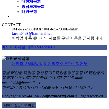
대한체육회
충남도체육회
태안군청
CONTACT
041-672-7330
FAX: 041-675-7330
E-mail:
taean0493@hanmail.net
허락없이 홈페이지의 자료를 무단 사용을 금지합니다.
메인페이지로 이동
INTRANET
개인정보처리방침
이메일주소 무단수집거부
충남 태안군 태안읍 평천길 217 태안종합운동장 내 태안군체
육회
TEL: 041-672-7330
FAX: 041-675-7330
E-mail:
taean0493@hanmail.net
허락없이 홈페이지의 자료를 무단 사용을 금지합니다.
Copyright
©
xn--6e0b456bujbcxk6vfzyj.com
All rights reserved.
페이지 상단으로 이동