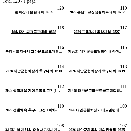
Total 120 /
1 page
조회
211
작성일
06-19
조회
284
작성일
06-19
120
119
작성자
태안군체육회
작성자
태안군체육회
H
인기글
협회장기 볼링대회_0614
2026 충남어르신생활체육대회_0612
H
인기글
조회
239
작성일
06-19
조회
252
작성일
06-19
118
117
작성자
태안군체육회
작성자
태안군체육회
H
인기글
협회장기 파크골프대회_0608
H
인기글
2026 교육장기 육상대회_0527
조회
389
작성일
05-26
조회
453
작성일
05-18
116
115
작성자
태안군체육회
작성자
태안군체육회
H
인기글
충청남도지사기 그라운드골프대회 격려_0515
H
인기글
제26회 태안군골프협회장배 아마추어 골프대회_0511
조회
472
작성일
05-11
조회
565
작성일
04-20
114
113
작성자
태안군체육회
작성자
태안군체육회
2026 태안군협회장기 축구대회_0510
H
인기글
2026 태안군협회장기 족구대회_0419
H
인기글
조회
520
작성일
04-20
조회
597
작성일
04-01
112
111
작성자
태안군체육회
작성자
태안군체육회
H
인기글
2026 생활체육 게이트볼 리그전(1회차)_0410
H
인기글
제9회 태안군그라운드골프협회장배 대회_0328
조회
656
작성일
04-01
조회
610
작성일
04-01
110
109
작성자
태안군체육회
작성자
태안군체육회
H
인기글
2026 생활체육 축구리그전(1회차)_0322
H
인기글
2026 태안군협회장기 배드민턴대회_0308
조회
658
작성일
04-01
조회
516
작성일
04-01
108
107
작성자
태안군체육회
작성자
태안군체육회
H
인기글
3.1절기념 제54회 충청남도지사기 시군대항 역전경주대회_0226
2026 태안군체육회 대의원총회_0225
H
인기글