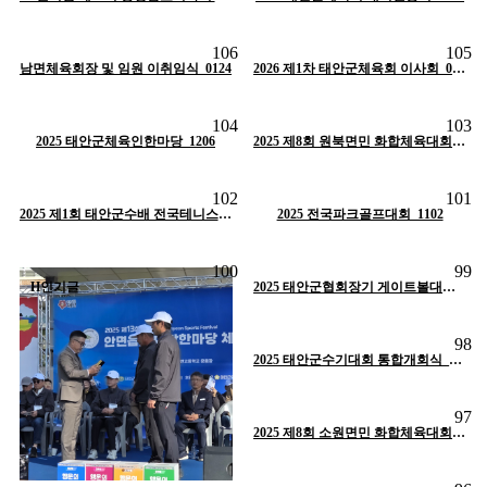
조회
326
작성일
05-11
조회
422
작성일
04-01
106
105
작성자
태안군체육회
작성자
태안군체육회
남면체육회장 및 임원 이취임식_0124
H
인기글
H
인기글
2026 제1차 태안군체육회 이사회_0122
조회
508
작성일
02-03
조회
655
작성일
01-30
104
103
작성자
태안군체육회
작성자
태안군체육회
H
2025 태안군체육인한마당_1206
인기글
H
인기글
2025 제8회 원북면민 화합체육대회_1108
조회
584
작성일
01-30
조회
485
작성일
01-30
102
101
작성자
태안군체육회
작성자
태안군체육회
H
인기글
2025 제1회 태안군수배 전국테니스대회_1107
H
인기글
2025 전국파크골프대회_1102
조회
560
작성일
01-30
100
99
작성자
태안군체육회
H
인기글
H
인기글
2025 태안군협회장기 게이트볼대회_1030
조회
543
작성일
01-30
98
작성자
태안군체육회
H
인기글
2025 태안군수기대회 통합개회식_1019
조회
477
작성일
01-30
97
작성자
태안군체육회
H
인기글
2025 제8회 소원면민 화합체육대회_1017
조회
538
작성일
01-30