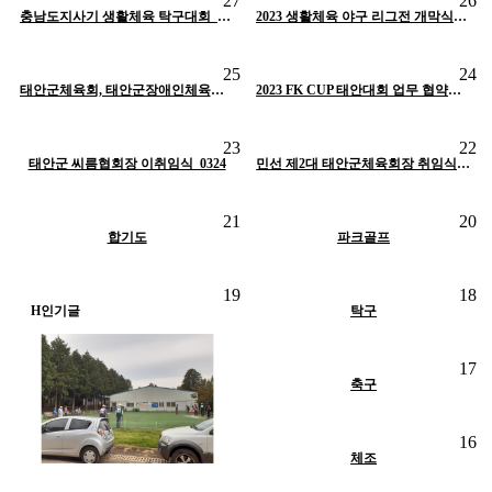
27
26
작성자
태안군체육회
작성자
태안군체육회
H
인기글
충남도지사기 생활체육 탁구대회_0414
H
인기글
2023 생활체육 야구 리그전 개막식_0409
조회
900
작성일
09-07
작성자
태안군체육회
조회
1179
작성일
09-07
조회
1421
작성일
09-07
25
24
작성자
태안군체육회
작성자
태안군체육회
H
인기글
태안군체육회, 태안군장애인체육회 임직원 단합대회_3.31
H
인기글
2023 FK CUP 태안대회 업무 협약식_0327
조회
883
작성일
09-07
조회
938
작성일
09-07
23
22
작성자
태안군체육회
작성자
태안군체육회
태안군 씨름협회장 이취임식_0324
H
인기글
H
인기글
민선 제2대 태안군체육회장 취임식 및 2023 정기대의원총회_0223
조회
1515
작성일
05-14
조회
1833
작성일
05-14
21
20
작성자
최고관리자
작성자
최고관리자
H
인기글
합기도
H
인기글
파크골프
조회
1417
작성일
05-14
19
18
작성자
최고관리자
H
인기글
H
인기글
탁구
조회
1489
작성일
05-14
17
작성자
최고관리자
H
인기글
축구
조회
1248
작성일
05-14
16
작성자
최고관리자
H
인기글
체조