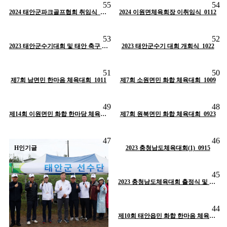
55
54
작성자
태안군체육회
작성자
태안군체육회
H
인기글
2024 태안군파크골프협회 취임식_0130
2024 이원면체육회장 이취임식_0112
H
인기글
조회
1424
작성일
11-30
조회
1473
작성일
11-30
53
52
작성자
태안군체육회
작성자
태안군체육회
H
인기글
2023 태안군수기대회 및 태안 축구 보조경기장 개장_1022
2023 태안군수기 대회 개회식_1022
H
인기글
조회
1336
작성일
10-18
조회
1317
작성일
10-18
51
50
작성자
태안군체육회
작성자
태안군체육회
제7회 남면민 한마음 체육대회_1011
H
인기글
제7회 소원면민 화합 체육대회_1009
H
인기글
조회
1286
작성일
10-18
조회
1344
작성일
10-18
49
48
작성자
태안군체육회
작성자
태안군체육회
H
인기글
제14회 이원면민 화합 한마당 체육대회_0924
제7회 원북면민 화합 체육대회_0923
H
인기글
조회
1265
작성일
10-18
47
46
작성자
태안군체육회
H
인기글
H
2023 충청남도체육대회(1)_0915
인기글
조회
1374
작성일
10-18
45
작성자
태안군체육회
H
인기글
2023 충청남도체육대회 출정식 및 개회식_0914
조회
1385
작성일
10-17
44
작성자
태안군체육회
H
인기글
제10회 태안읍민 화합 한마음 체육대회_0909