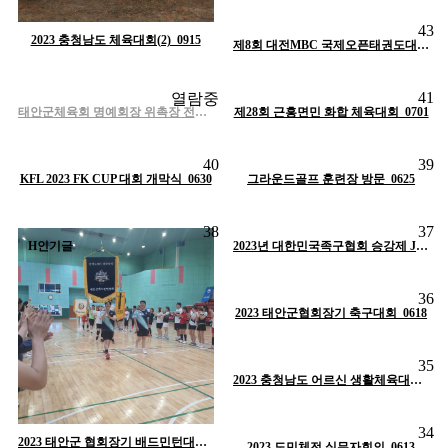
조회
1393
작성일
10-17
43
작성자
태안군체육회
2023 충청남도 체육대회(2)_0915
H
인기글
제8회 대전MBC 국제오픈태권도대회 개막식_0812
조회
1340
작성일
10-17
조회
1047
작성일
09-07
41
열람중
작성자
태안군체육회
작성자
태안군체육회
조회
1345
작성일
10-18
H
인기글
태안군체육회 명예회장 위촉장 전달식_0720
제28회 근흥면민 화합 체육대회_0701
H
인기글
작성자
태안군체육회
조회
1001
작성일
09-07
조회
995
작성일
09-07
40
39
작성자
태안군체육회
작성자
태안군체육회
KFL 2023 FK CUP 대회 개막식_0630
H
인기글
H
그라운드골프 훈련장 방문_0625
인기글
조회
926
작성일
09-07
38
37
작성자
태안군체육회
H
인기글
H
인기글
2023년 대한민국족구협회 승강제 J5리그전_0618
조회
988
작성일
09-07
36
작성자
태안군체육회
2023 태안군협회장기 축구대회_0618
H
인기글
조회
1471
작성일
09-07
35
작성자
태안군체육회
H
인기글
2023 충청남도 어르신 생활체육대회_0615
조회
1073
작성일
09-07
34
작성자
태안군체육회
2023 태안군 협회장기 배드민턴대회_0625
H
2023 도민체전 실무자회의_0613
인기글