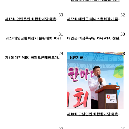
조회
1077
작성일
09-07
조회
1058
작성일
09-07
33
32
작성자
태안군체육회
작성자
태안군체육회
조회
1717
작성일
09-07
H
인기글
제12회 안면읍민 화합한마당 체육대회_0610
H
인기글
제32회 태안군 테니스협회장기 클럽대항 테니스대회_0529
작성자
태안군체육회
조회
1515
작성일
09-07
조회
1084
작성일
09-07
31
30
작성자
태안군체육회
작성자
태안군체육회
2023 태안군협회장기 볼링대회_0521
H
인기글
H
인기글
태안군 여성축구단 차유WFC 창단식_0429
조회
849
작성일
09-07
29
28
작성자
태안군체육회
H
인기글
제8회 대전MBC 국제오픈태권도대회 조직위원회 발대식_0429
H
인기글
제10회 고남면민 화합한마당 체육대회_0427
조회
1471
작성일
09-07
조회
1023
작성일
09-07