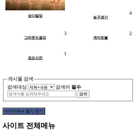
조회
1186
작성일
05-14
4
작성자
최고관리자
보디빌딩
H
인기글
농구경기
조회
1113
작성일
05-14
조회
1807
작성일
05-14
3
2
작성자
최고관리자
작성자
최고관리자
조회
2771
작성일
05-14
H
인기글
그라운드골프
H
인기글
게이트볼
작성자
최고관리자
조회
1257
작성일
05-14
1
작성자
최고관리자
H
인기글
검도사진
게시물 검색
검색대상
검색어
필수
검색
사이드메뉴 열기 닫기
사이트 전체메뉴