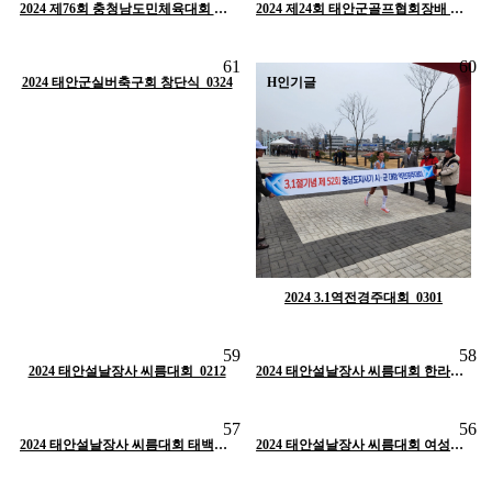
작성자
태안군체육회
작성자
태안군체육회
H
인기글
2024 제76회 충청남도민체육대회 선수단만찬 및 개회식_0613
H
인기글
2024 제24회 태안군골프협회장배 아마추어 골프대회_0509
조회
481
작성일
10-22
61
60
작성자
태안군체육회
2024 태안군실버축구회 창단식_0324
H
인기글
H
인기글
2024 3.1역전경주대회_0301
조회
442
작성일
10-22
조회
454
작성일
10-22
59
58
작성자
태안군체육회
작성자
태안군체육회
2024 태안설날장사 씨름대회_0212
H
인기글
H
인기글
2024 태안설날장사 씨름대회 한라급_0211
조회
514
작성일
10-22
작성자
태안군체육회
조회
495
작성일
10-21
조회
563
작성일
10-21
57
56
작성자
태안군체육회
작성자
태안군체육회
H
인기글
2024 태안설날장사 씨름대회 태백급_0209
H
인기글
2024 태안설날장사 씨름대회 여성부_0208
조회
579
작성일
10-21
조회
529
작성일
10-21