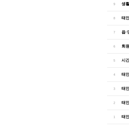
생활
9
태안
8
읍·면
7
회원
6
시간
5
태안
4
태안
3
태안
2
태안
1