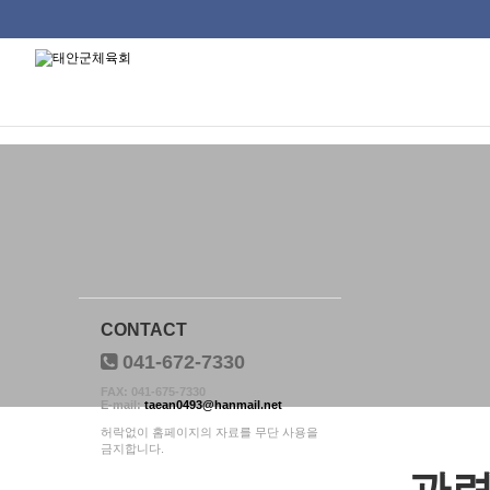
태안군체육회
류
하위분류
하위분류
하위분류
CONTACT
041-672-7330
FAX: 041-675-7330
E-mail:
taean0493@hanmail.net
허락없이 홈페이지의 자료를 무단 사용을
금지합니다.