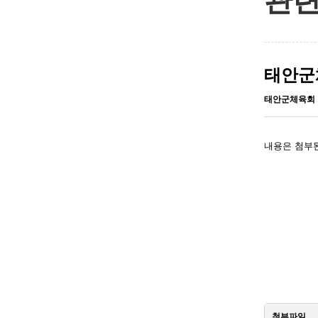
관련
태안군체
태안군체육회
내용은 첨부된
첨부파일