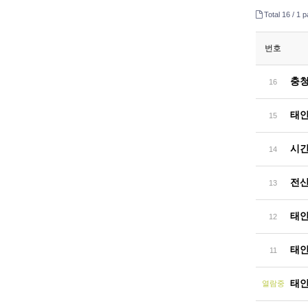
Total 16 /
1 p
번호
충청
16
태안
15
시간
14
전산
13
태안
12
태안
11
태안
열람중