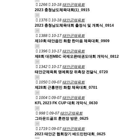
1266
10-18
태안군체육회
2023 충청남도체육대회(1)_0915
H
1376
10-18
태안군체육회
2023 충청남도체육대회 출정식 및 개회식_0914
H
1388
10-17
태안군체육회
제10회 태안읍민 화합 한마음 체육대회_0909
H
1396
10-17
태안군체육회
제8회 대전MBC 국제오픈태권도대회 개막식_0812
H
1342
10-17
태안군체육회
태안군체육회 명예회장 위촉장 전달식_0720
H
1050
09-07
태안군체육회
제28회 근흥면민 화합 체육대회_0701
H
1004
09-07
태안군체육회
KFL 2023 FK CUP 대회 개막식_0630
H
998
09-07
태안군체육회
그라운드골프 훈련장 방문_0625
H
1719
09-07
태안군체육회
2023 태안군 협회장기 배드민턴대회_0625