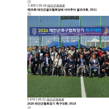
H
459
05-18
태안군체육회
제26회 태안군골프협회장배 아마추어 골프대회_0511
H
474
05-11
태안군체육회
2026 태안군협회장기 축구대회_0510
H