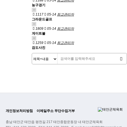
1188
05-14
최고관리자
농구경기
H
1117
05-14
최고관리자
그라운드골프
H
1809
05-14
최고관리자
게이트볼
H
1259
05-14
최고관리자
검도사진
개인정보처리방침
이메일주소 무단수집거부
충남 태안군 태안읍 평천길 217 태안종합운동장 내 태안군체육회