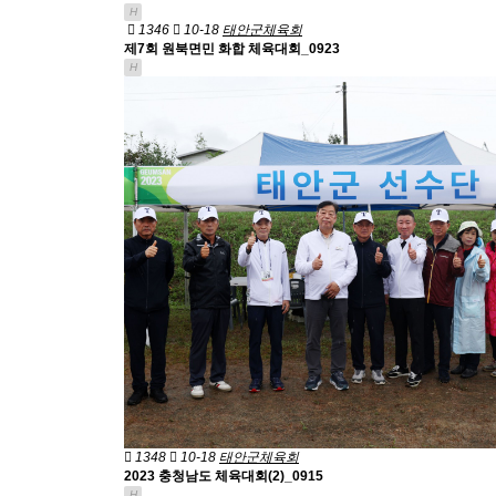
H
1346
10-18
태안군체육회
제7회 원북면민 화합 체육대회_0923
H
1348
10-18
태안군체육회
2023 충청남도 체육대회(2)_0915
H