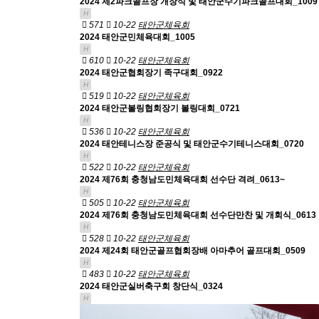
2024 제2파크골프장 개장식 및 태안군수기파크골프대회_1009
H
571
10-22
태안군체육회
2024 태안군민체육대회_1005
H
610
10-22
태안군체육회
2024 태안군협회장기 족구대회_0922
H
519
10-22
태안군체육회
2024 태안군볼링협회장기 볼링대회_0721
H
536
10-22
태안군체육회
2024 태안테니스장 준공식 및 태안군수기테니스대회_0720
H
522
10-22
태안군체육회
2024 제76회 충청남도민체육대회 선수단 격려_0613~
H
505
10-22
태안군체육회
2024 제76회 충청남도민체육대회 선수단만찬 및 개회식_0613
H
528
10-22
태안군체육회
2024 제24회 태안군골프협회장배 아마추어 골프대회_0509
H
483
10-22
태안군체육회
2024 태안군실버축구회 창단식_0324
H