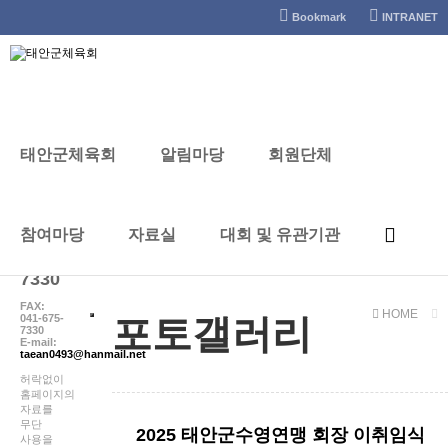
태안군체육회
Bookmark
INTRANET
태안군체육회
알림마당
회원단체
포토갤러리
CONTACT
참여마당
자료실
대회 및 유관기관
041-
672-
7330
FAX:
HOME
041-675-
포토갤러리
7330
E-mail:
taean0493@hanmail.net
허락없이
홈페이지의
자료를
무단
2025 태안군수영연맹 회장 이취임식
사용을