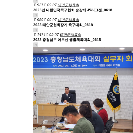
H
927
09-07
태안군체육회
2023년 대한민국족구협회 승강제 J5리그전_0618
H
989
09-07
태안군체육회
2023 태안군협회장기 축구대회_0618
H
1474
09-07
태안군체육회
2023 충청남도 어르신 생활체육대회_0615
H