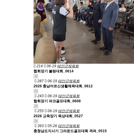
214
06-19
태안군체육회
협회장기 볼링대회_0614
H
287
06-19
태안군체육회
2026 충남어르신생활체육대회_0612
H
243
06-19
태안군체육회
협회장기 파크골프대회_0608
H
255
06-19
태안군체육회
2026 교육장기 육상대회_0527
H
393
05-26
태안군체육회
충청남도지사기 그라운드골프대회 격려_0515