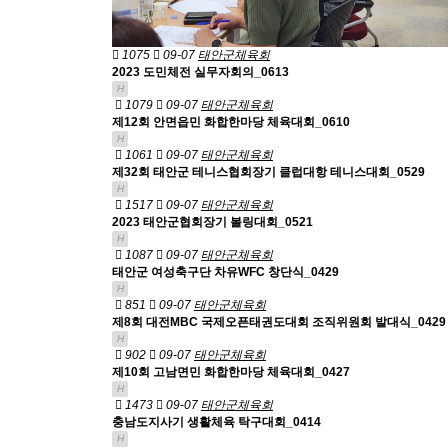
1075
09-07
태안군체육회
2023 도민체전 실무자회의_0613
H
1079
09-07
태안군체육회
제12회 안면읍민 화합한마당 체육대회_0610
H
1061
09-07
태안군체육회
제32회 태안군 테니스협회장기 클럽대항 테니스대회_0529
H
1517
09-07
태안군체육회
2023 태안군협회장기 볼링대회_0521
H
1087
09-07
태안군체육회
태안군 여성축구단 차유WFC 창단식_0429
H
851
09-07
태안군체육회
제8회 대전MBC 국제오픈태권도대회 조직위원회 발대식_0429
H
902
09-07
태안군체육회
제10회 고남면민 화합한마당 체육대회_0427
H
1473
09-07
태안군체육회
충남도지사기 생활체육 탁구대회_0414
H