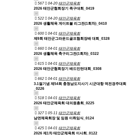
567
04-20
태안군체육회
2026 태안군협회장기 족구대회_0419
H
522
04-20
태안군체육회
2026 생활체육 게이트볼 리그전(1회차)_0410
H
600
04-01
태안군체육회
제9회 태안군그라운드골프협회장배 대회_0328
H
660
04-01
태안군체육회
2026 생활체육 축구리그전(1회차)_0322
H
615
04-01
태안군체육회
2026 태안군협회장기 배드민턴대회_0308
H
662
04-01
태안군체육회
3.1절기념 제54회 충청남도지사기 시군대항 역전경주대회
_0226
H
518
04-01
태안군체육회
2026 태안군체육회 대의원총회_0225
H
327
05-11
태안군체육회
남면체육회장 및 임원 이취임식_0124
H
425
04-01
태안군체육회
2026 제1차 태안군체육회 이사회_0122