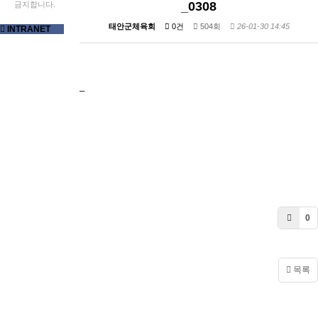
_0308
금지합니다.
태안군체육회
0건
504회
26-01-30 14:45
INTRANET
_
0
목록