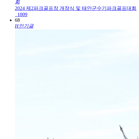
회
2024 제2파크골프장 개장식 및 태안군수기파크골프대회
_1009
68
H
인기글