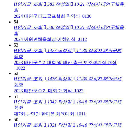
H
인기글
조회
583
작성일
10-21
작성자
태안군체육
회
2024 태안군파크골프협회 취임식_0130
54
H
인기글
조회
536
작성일
10-21
작성자
태안군체육
회
2024 이원면체육회장 이취임식_0112
53
H
인기글
조회
1427
작성일
11-30
작성자
태안군체
육회
2023 태안군수기대회 및 태안 축구 보조경기장 개장
_1022
52
H
인기글
조회
1476
작성일
11-30
작성자
태안군체
육회
2023 태안군수기 대회 개회식_1022
51
H
인기글
조회
1342
작성일
10-18
작성자
태안군체
육회
제7회 남면민 한마음 체육대회_1011
50
H
인기글
조회
1321
작성일
10-18
작성자
태안군체