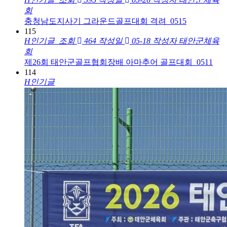
회
충청남도지사기 그라운드골프대회 격려_0515
115
H
인기글
조회
464
작성일
05-18
작성자
태안군체육
회
제26회 태안군골프협회장배 아마추어 골프대회_0511
114
H
인기글