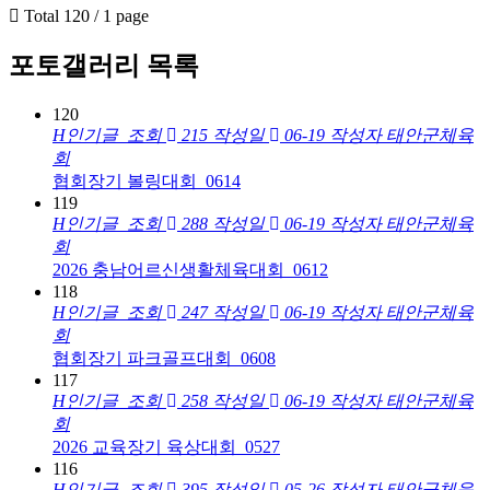
Total 120 /
1 page
포토갤러리 목록
120
H
인기글
조회
215
작성일
06-19
작성자
태안군체육
회
협회장기 볼링대회_0614
119
H
인기글
조회
288
작성일
06-19
작성자
태안군체육
회
2026 충남어르신생활체육대회_0612
118
H
인기글
조회
247
작성일
06-19
작성자
태안군체육
회
협회장기 파크골프대회_0608
117
H
인기글
조회
258
작성일
06-19
작성자
태안군체육
회
2026 교육장기 육상대회_0527
116
H
인기글
조회
395
작성일
05-26
작성자
태안군체육