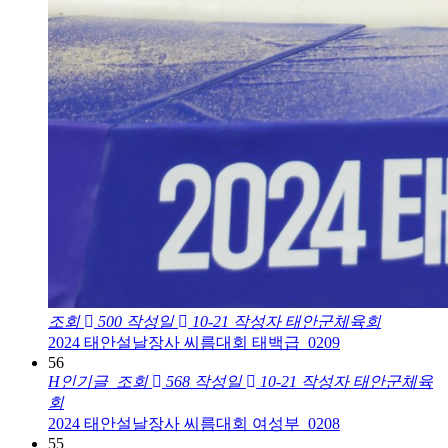
조회
500
작성일
10-21
작성자
태안군체육회
2024 태안설날장사 씨름대회 태백급_0209
56
H
인기글
조회
568
작성일
10-21
작성자
태안군체육
회
2024 태안설날장사 씨름대회 여성부_0208
55