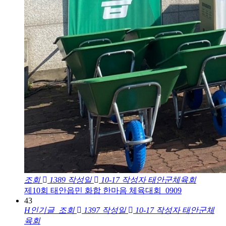
조회
1389
작성일
10-17
작성자
태안군체육회
제10회 태안읍민 화합 한마음 체육대회_0909
43
H
인기글
조회
1397
작성일
10-17
작성자
태안군체
육회