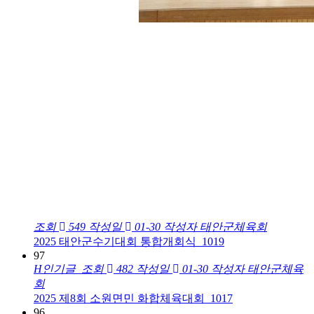
조회
549
작성일
01-30
작성자
태안군체육회
2025 태안군수기대회 통합개회식_1019
97
H
인기글
조회
482
작성일
01-30
작성자
태안군체육
회
2025 제8회 소원면민 화합체육대회_1017
96