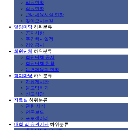
임원현황
직원현황
관내체육시설 현황
찾아오시는길
알림마당
하위분류
공지사항
주간행사일정
경영공시
회원단체
하위분류
회원단체 공지
회원단체 현황
읍면체육회 현황
참여마당
하위분류
자유게시판
묻고답하기
신고상담
자료실
하위분류
관련 서식
언론보도
포토갤러리
대회 및 유관기관
하위분류