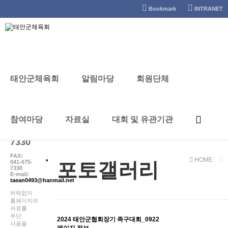
태안군체육회
Bookmark
INTRANET
태안군체육회
알림마당
회원단체
포토갤러리
CONTACT
참여마당
자료실
대회 및 유관기관
041-
672-
7330
FAX:
HOME
041-675-
포토갤러리
7330
E-mail:
taean0493@hanmail.net
허락없이
홈페이지의
자료를
무단
2024 태안군협회장기 족구대회_0922
사용을