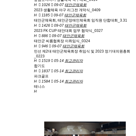
H
1026
09-07
태안군체육회
2023 생활체육 야구 리그전 개막식_0409
H
1185
09-07
태안군체육회
태안군체육회, 태안군장애인체육회 임직원 단합대회_3.31
H
1426
09-07
태안군체육회
2023 FK CUP 태안대회 업무 협약식_0327
H
886
09-07
태안군체육회
태안군 씨름협회장 이취임식_0324
H
946
09-07
태안군체육회
민선 제2대 태안군체육회장 취임식 및 2023 정기대의원총회
_0223
H
1519
05-14
최고관리자
합기도
H
1837
05-14
최고관리자
파크골프
H
1584
05-14
최고관리자
테니스
H