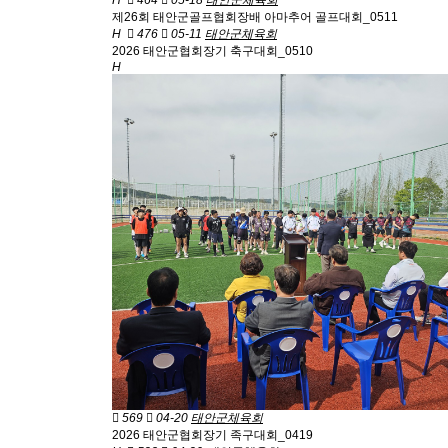
H
464
05-18
태안군체육회
제26회 태안군골프협회장배 아마추어 골프대회_0511
H
476
05-11
태안군체육회
2026 태안군협회장기 축구대회_0510
H
569
04-20
태안군체육회
2026 태안군협회장기 족구대회_0419