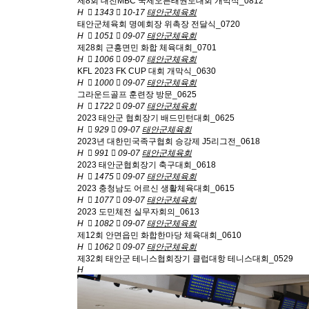
제8회 대전MBC 국제오픈태권도대회 개막식_0812
H
1343
10-17
태안군체육회
태안군체육회 명예회장 위촉장 전달식_0720
H
1051
09-07
태안군체육회
제28회 근흥면민 화합 체육대회_0701
H
1006
09-07
태안군체육회
KFL 2023 FK CUP 대회 개막식_0630
H
1000
09-07
태안군체육회
그라운드골프 훈련장 방문_0625
H
1722
09-07
태안군체육회
2023 태안군 협회장기 배드민턴대회_0625
H
929
09-07
태안군체육회
2023년 대한민국족구협회 승강제 J5리그전_0618
H
991
09-07
태안군체육회
2023 태안군협회장기 축구대회_0618
H
1475
09-07
태안군체육회
2023 충청남도 어르신 생활체육대회_0615
H
1077
09-07
태안군체육회
2023 도민체전 실무자회의_0613
H
1082
09-07
태안군체육회
제12회 안면읍민 화합한마당 체육대회_0610
H
1062
09-07
태안군체육회
제32회 태안군 테니스협회장기 클럽대항 테니스대회_0529
H