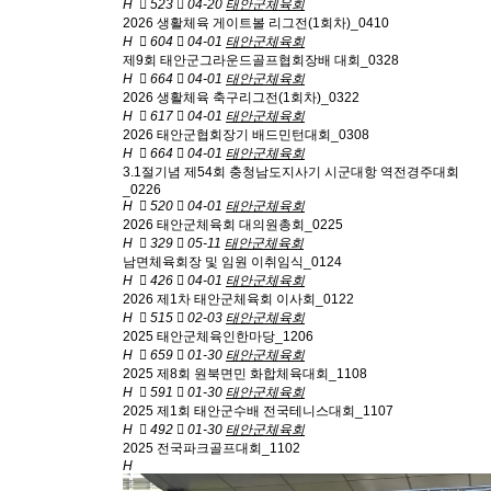
H
523
04-20
태안군체육회
2026 생활체육 게이트볼 리그전(1회차)_0410
H
604
04-01
태안군체육회
제9회 태안군그라운드골프협회장배 대회_0328
H
664
04-01
태안군체육회
2026 생활체육 축구리그전(1회차)_0322
H
617
04-01
태안군체육회
2026 태안군협회장기 배드민턴대회_0308
H
664
04-01
태안군체육회
3.1절기념 제54회 충청남도지사기 시군대항 역전경주대회
_0226
H
520
04-01
태안군체육회
2026 태안군체육회 대의원총회_0225
H
329
05-11
태안군체육회
남면체육회장 및 임원 이취임식_0124
H
426
04-01
태안군체육회
2026 제1차 태안군체육회 이사회_0122
H
515
02-03
태안군체육회
2025 태안군체육인한마당_1206
H
659
01-30
태안군체육회
2025 제8회 원북면민 화합체육대회_1108
H
591
01-30
태안군체육회
2025 제1회 태안군수배 전국테니스대회_1107
H
492
01-30
태안군체육회
2025 전국파크골프대회_1102
H