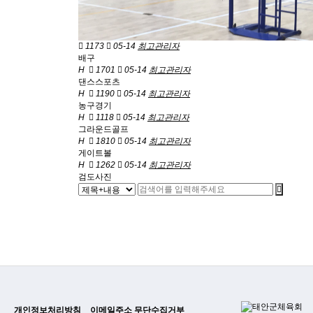
1173
05-14
최고관리자
배구
H
1701
05-14
최고관리자
댄스스포츠
H
1190
05-14
최고관리자
농구경기
H
1118
05-14
최고관리자
그라운드골프
H
1810
05-14
최고관리자
게이트볼
H
1262
05-14
최고관리자
검도사진
개인정보처리방침
이메일주소 무단수집거부