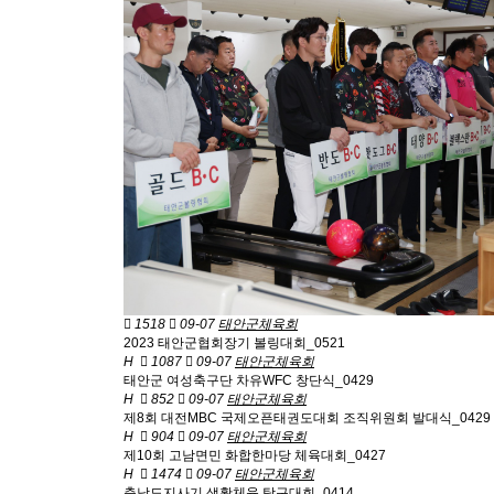
1518
09-07
태안군체육회
2023 태안군협회장기 볼링대회_0521
H
1087
09-07
태안군체육회
태안군 여성축구단 차유WFC 창단식_0429
H
852
09-07
태안군체육회
제8회 대전MBC 국제오픈태권도대회 조직위원회 발대식_0429
H
904
09-07
태안군체육회
제10회 고남면민 화합한마당 체육대회_0427
H
1474
09-07
태안군체육회
충남도지사기 생활체육 탁구대회_0414