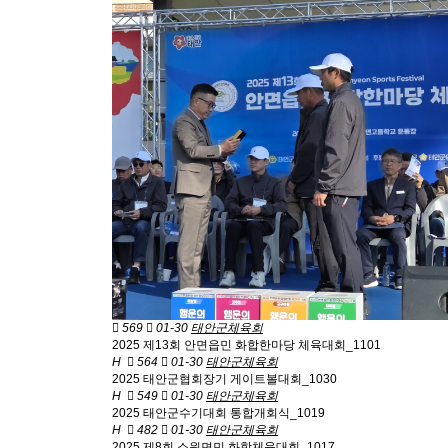
569
01-30
태안군체육회
2025 제13회 안면읍민 화합한마당 체육대회_1101
H
564
01-30
태안군체육회
2025 태안군협회장기 게이트볼대회_1030
H
549
01-30
태안군체육회
2025 태안군수기대회 통합개회식_1019
H
482
01-30
태안군체육회
2025 제8회 소원면민 화합체육대회_1017