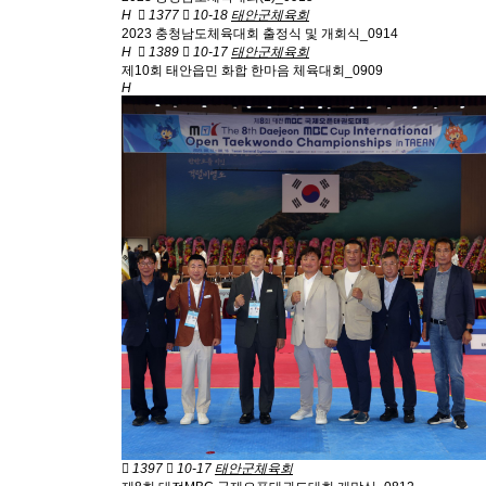
H
1377
10-18
태안군체육회
2023 충청남도체육대회 출정식 및 개회식_0914
H
1389
10-17
태안군체육회
제10회 태안읍민 화합 한마음 체육대회_0909
H
1397
10-17
태안군체육회