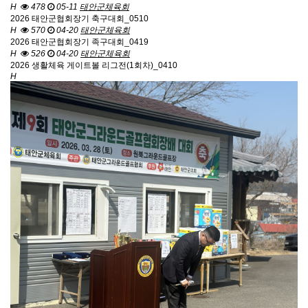
H
478
05-11
태안군체육회
2026 태안군협회장기 축구대회_0510
H
570
04-20
태안군체육회
2026 태안군협회장기 족구대회_0419
H
526
04-20
태안군체육회
2026 생활체육 게이트볼 리그전(1회차)_0410
H