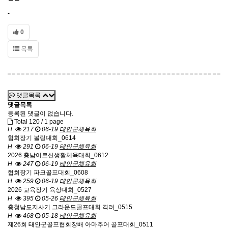
-
0
목록
댓글목록
댓글목록
등록된 댓글이 없습니다.
Total 120 /
1 page
H
217
06-19
태안군체육회
협회장기 볼링대회_0614
H
291
06-19
태안군체육회
2026 충남어르신생활체육대회_0612
H
247
06-19
태안군체육회
협회장기 파크골프대회_0608
H
259
06-19
태안군체육회
2026 교육장기 육상대회_0527
H
395
05-26
태안군체육회
충청남도지사기 그라운드골프대회 격려_0515
H
468
05-18
태안군체육회
제26회 태안군골프협회장배 아마추어 골프대회_0511