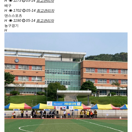
H
1175
05-14
최고관리자
배구
H
1702
05-14
최고관리자
댄스스포츠
H
1190
05-14
최고관리자
농구경기
H