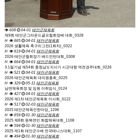
608
04-01
태안군체육회
제9회 태안군그라운드골프협회장배 대회_0328
H
665
04-01
태안군체육회
2026 생활체육 축구리그전(1회차)_0322
H
619
04-01
태안군체육회
2026 태안군협회장기 배드민턴대회_0308
H
664
04-01
태안군체육회
3.1절기념 제54회 충청남도지사기 시군대항 역전경주대회_0226
H
521
04-01
태안군체육회
2026 태안군체육회 대의원총회_0225
H
329
05-11
태안군체육회
남면체육회장 및 임원 이취임식_0124
H
427
04-01
태안군체육회
2026 제1차 태안군체육회 이사회_0122
H
517
02-03
태안군체육회
2025 태안군체육인한마당_1206
H
659
01-30
태안군체육회
2025 제8회 원북면민 화합체육대회_1108
H
594
01-30
태안군체육회
2025 제1회 태안군수배 전국테니스대회_1107
H
494
01-30
태안군체육회