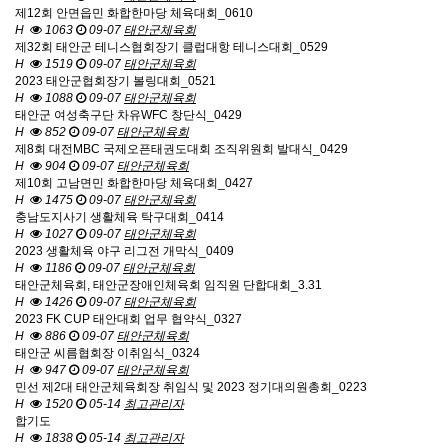
제12회 안면읍민 화합한마당 체육대회_0610
H
1063
09-07
태안군체육회
제32회 태안군 테니스협회장기 클럽대항 테니스대회_0529
H
1519
09-07
태안군체육회
2023 태안군협회장기 볼링대회_0521
H
1088
09-07
태안군체육회
태안군 여성축구단 차유WFC 창단식_0429
H
852
09-07
태안군체육회
제8회 대전MBC 국제오픈태권도대회 조직위원회 발대식_0429
H
904
09-07
태안군체육회
제10회 고남면민 화합한마당 체육대회_0427
H
1475
09-07
태안군체육회
충남도지사기 생활체육 탁구대회_0414
H
1027
09-07
태안군체육회
2023 생활체육 야구 리그전 개막식_0409
H
1186
09-07
태안군체육회
태안군체육회, 태안군장애인체육회 임직원 단합대회_3.31
H
1426
09-07
태안군체육회
2023 FK CUP 태안대회 업무 협약식_0327
H
886
09-07
태안군체육회
태안군 씨름협회장 이취임식_0324
H
947
09-07
태안군체육회
민선 제2대 태안군체육회장 취임식 및 2023 정기대의원총회_0223
H
1520
05-14
최고관리자
합기도
H
1838
05-14
최고관리자