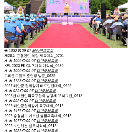
1052
09-07
태안군체육회
제28회 근흥면민 화합 체육대회_0701
H
1006
09-07
태안군체육회
KFL 2023 FK CUP 대회 개막식_0630
H
1000
09-07
태안군체육회
그라운드골프 훈련장 방문_0625
H
1723
09-07
태안군체육회
2023 태안군 협회장기 배드민턴대회_0625
H
929
09-07
태안군체육회
2023년 대한민국족구협회 승강제 J5리그전_0618
H
992
09-07
태안군체육회
2023 태안군협회장기 축구대회_0618
H
1476
09-07
태안군체육회
2023 충청남도 어르신 생활체육대회_0615
H
1077
09-07
태안군체육회
2023 도민체전 실무자회의_0613
H
1083
09-07
태안군체육회