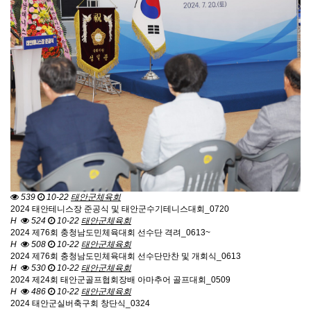
539
10-22
태안군체육회
2024 태안테니스장 준공식 및 태안군수기테니스대회_0720
H
524
10-22
태안군체육회
2024 제76회 충청남도민체육대회 선수단 격려_0613~
H
508
10-22
태안군체육회
2024 제76회 충청남도민체육대회 선수단만찬 및 개회식_0613
H
530
10-22
태안군체육회
2024 제24회 태안군골프협회장배 아마추어 골프대회_0509
H
486
10-22
태안군체육회
2024 태안군실버축구회 창단식_0324