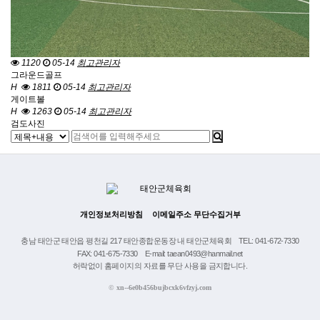
1120
05-14
최고관리자
그라운드골프
H
1811
05-14
최고관리자
게이트볼
H
1263
05-14
최고관리자
검도사진
개인정보처리방침
이메일주소 무단수집거부
충남 태안군 태안읍 평천길 217 태안종합운동장 내 태안군체육회
TEL: 041-672-7330
FAX: 041-675-7330
E-mail: taean0493@hanmail.net
허락없이 홈페이지의 자료를 무단 사용을 금지합니다.
©
xn--6e0b456bujbcxk6vfzyj.com