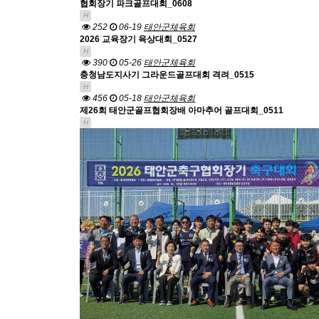
협회장기 파크골프대회_0608
H
252
06-19
태안군체육회
2026 교육장기 육상대회_0527
H
390
05-26
태안군체육회
충청남도지사기 그라운드골프대회 격려_0515
H
456
05-18
태안군체육회
제26회 태안군골프협회장배 아마추어 골프대회_0511
H