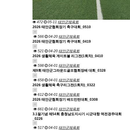
472
05-11
태안군체육회
2026 태안군협회장기 축구대회_0510
H
566
04-20
태안군체육회
2026 태안군협회장기 족구대회_0419
H
521
04-20
태안군체육회
2026 생활체육 게이트볼 리그전(1회차)_0410
H
598
04-01
태안군체육회
제9회 태안군그라운드골프협회장배 대회_0328
H
658
04-01
태안군체육회
2026 생활체육 축구리그전(1회차)_0322
H
612
04-01
태안군체육회
2026 태안군협회장기 배드민턴대회_0308
H
661
04-01
태안군체육회
3.1절기념 제54회 충청남도지사기 시군대항 역전경주대회
_0226
H
517
04-01
태안군체육회