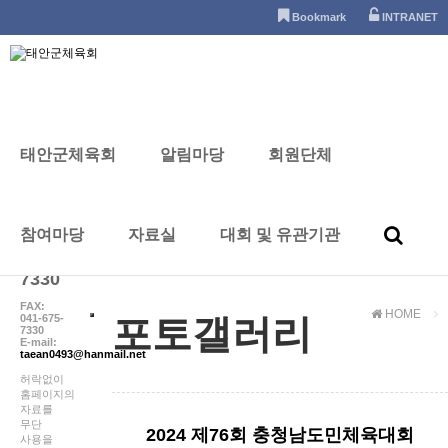
태안군체육회
Bookmark
INTRANET
태안군체육회
알림마당
회원단체
포토갤러리
CONTACT
참여마당
자료실
대회 및 유관기관
041-
672-
7330
FAX:
HOME
041-675-
포토갤러리
7330
E-mail:
taean0493@hanmail.net
허락없이
홈페이지의
자료를
무단
2024 제76회 충청남도민체육대회
사용을