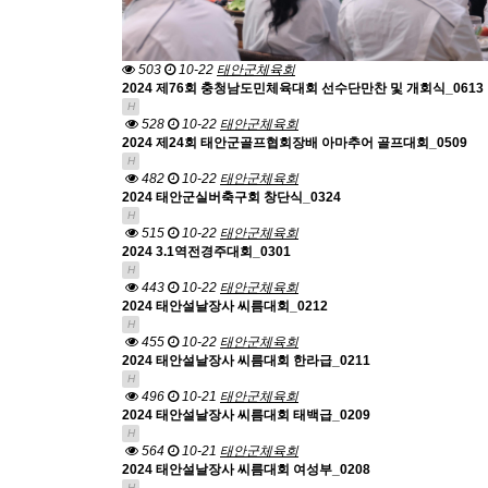
503
10-22
태안군체육회
2024 제76회 충청남도민체육대회 선수단만찬 및 개회식_0613
H
528
10-22
태안군체육회
2024 제24회 태안군골프협회장배 아마추어 골프대회_0509
H
482
10-22
태안군체육회
2024 태안군실버축구회 창단식_0324
H
515
10-22
태안군체육회
2024 3.1역전경주대회_0301
H
443
10-22
태안군체육회
2024 태안설날장사 씨름대회_0212
H
455
10-22
태안군체육회
2024 태안설날장사 씨름대회 한라급_0211
H
496
10-21
태안군체육회
2024 태안설날장사 씨름대회 태백급_0209
H
564
10-21
태안군체육회
2024 태안설날장사 씨름대회 여성부_0208
H