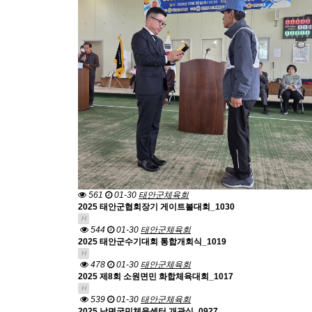
561
01-30
태안군체육회
2025 태안군협회장기 게이트볼대회_1030
H
544
01-30
태안군체육회
2025 태안군수기대회 통합개회식_1019
H
478
01-30
태안군체육회
2025 제8회 소원면민 화합체육대회_1017
H
539
01-30
태안군체육회
2025 남면국민체육센터 개관식_0927