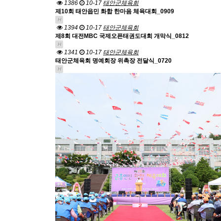
1386
10-17
태안군체육회
제10회 태안읍민 화합 한마음 체육대회_0909
H
1394
10-17
태안군체육회
제8회 대전MBC 국제오픈태권도대회 개막식_0812
H
1341
10-17
태안군체육회
태안군체육회 명예회장 위촉장 전달식_0720
H