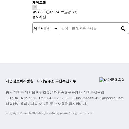
게이트볼
H
1259
05-14
최고관리자
검도사진
개인정보처리방침
이메일주소 무단수집거부
충남 태안군 태안읍 평천길 217 태안종합운동장 내 태안군체육회
TEL: 041-672-7330
FAX: 041-675-7330
E-mail: taean0493@hanmail.net
허락없이 홈페이지의 자료를 무단 사용을 금지합니다.
Copyright
©
xn--6e0b456bujbcxk6vfzyj.com
All rights reserved.