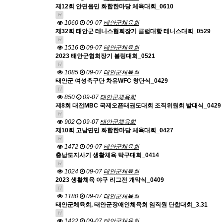
제12회 안면읍민 화합한마당 체육대회_0610
H
1060
09-07
태안군체육회
제32회 태안군 테니스협회장기 클럽대항 테니스대회_0529
H
1516
09-07
태안군체육회
2023 태안군협회장기 볼링대회_0521
H
1085
09-07
태안군체육회
태안군 여성축구단 차유WFC 창단식_0429
H
850
09-07
태안군체육회
제8회 대전MBC 국제오픈태권도대회 조직위원회 발대식_0429
H
902
09-07
태안군체육회
제10회 고남면민 화합한마당 체육대회_0427
H
1472
09-07
태안군체육회
충남도지사기 생활체육 탁구대회_0414
H
1024
09-07
태안군체육회
2023 생활체육 야구 리그전 개막식_0409
H
1180
09-07
태안군체육회
태안군체육회, 태안군장애인체육회 임직원 단합대회_3.31
H
1422
09-07
태안군체육회