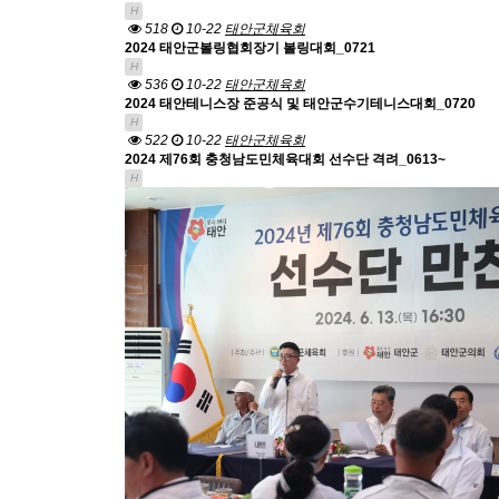
H
518
10-22
태안군체육회
2024 태안군볼링협회장기 볼링대회_0721
H
536
10-22
태안군체육회
2024 태안테니스장 준공식 및 태안군수기테니스대회_0720
H
522
10-22
태안군체육회
2024 제76회 충청남도민체육대회 선수단 격려_0613~
H