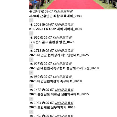
1048
09-07
태안군체육회
제28회 근흥면민 화합 체육대회_0701
H
1003
09-07
태안군체육회
KFL 2023 FK CUP 대회 개막식_0630
H
996
09-07
태안군체육회
그라운드골프 훈련장 방문_0625
H
1718
09-07
태안군체육회
2023 태안군 협회장기 배드민턴대회_0625
H
927
09-07
태안군체육회
2023년 대한민국족구협회 승강제 J5리그전_0618
H
989
09-07
태안군체육회
2023 태안군협회장기 축구대회_0618
H
1472
09-07
태안군체육회
2023 충청남도 어르신 생활체육대회_0615
H
1074
09-07
태안군체육회
2023 도민체전 실무자회의_0613
H
1078
09-07
태안군체육회