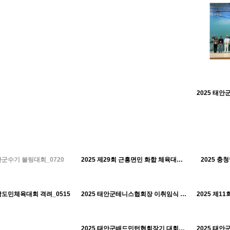
488
01-30
408
01-30
태안군체육회
태안군체육회
태안군수기 볼링대회_0720
2025 제29회 근흥면민 화합 체육대회_0628
2025 충
H
H
413
01-30
476
01-30
태안군체육회
태안군체육회
남도민체육대회 격려_0515
2025 태안군테니스협회장 이취임식 및 협회장기대회_0510
H
H
521
01-30
태안군체육회
2025 태안군배드민턴협회장기 대회_0316
H
H