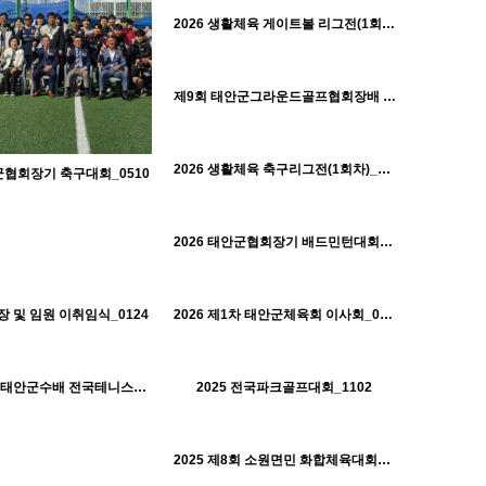
태안군체육회
2026 생활체육 게이트볼 리그전(1회차)_0410
H
608
04-01
태안군체육회
제9회 태안군그라운드골프협회장배 대회_0328
H
667
04-01
태안군체육회
2026 생활체육 축구리그전(1회차)_0322
H
안군협회장기 축구대회_0510
620
04-01
태안군체육회
2026 태안군협회장기 배드민턴대회_0308
H
480
05-11
태안군체육회
330
05-11
428
04-01
태안군체육회
태안군체육회
 및 임원 이취임식_0124
2026 제1차 태안군체육회 이사회_0122
H
594
01-30
495
01-30
태안군체육회
태안군체육회
2025 제1회 태안군수배 전국테니스대회_1107
2025 전국파크골프대회_1102
H
486
01-30
태안군체육회
2025 제8회 소원면민 화합체육대회_1017
H