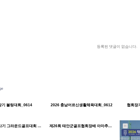
등록된 댓글이 없습니다.
ge
218
06-19
291
06-19
태안군체육회
태안군체육회
기 볼링대회_0614
2026 충남어르신생활체육대회_0612
협회장기
H
H
395
05-26
469
05-18
태안군체육회
태안군체육회
충청남도지사기 그라운드골프대회 격려_0515
제26회 태안군골프협회장배 아마추어 골프대회_0511
H
H