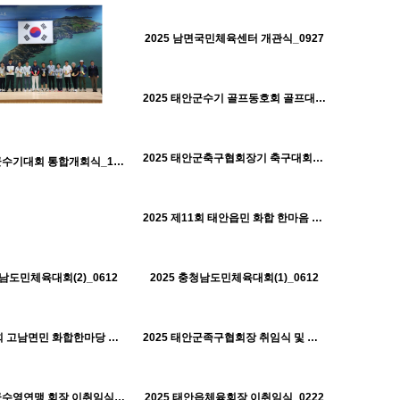
546
01-30
태안군체육회
2025 남면국민체육센터 개관식_0927
H
520
01-30
태안군체육회
2025 태안군수기 골프동호회 골프대회_0923
H
527
01-30
태안군체육회
2025 태안군축구협회장기 축구대회_0921
H
2025 태안군수기대회 통합개회식_1019
477
01-30
태안군체육회
2025 제11회 태안읍민 화합 한마음 체육대회_0920
H
549
01-30
태안군체육회
547
01-30
447
01-30
태안군체육회
태안군체육회
청남도민체육대회(2)_0612
2025 충청남도민체육대회(1)_0612
H
497
01-30
517
01-30
태안군체육회
태안군체육회
2025 제11회 고남면민 화합한마당 체육대회_0501
2025 태안군족구협회장 취임식 및 족구리그전 개최
H
508
01-30
520
01-30
태안군체육회
태안군체육회
2025 태안군수영연맹 회장 이취임식_0308
2025 태안읍체육회장 이취임식_0222
H