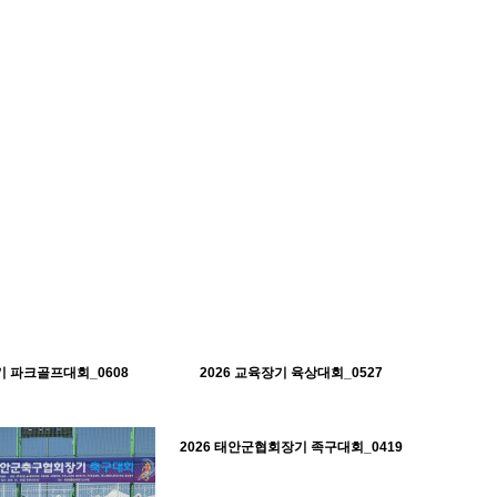
253
06-19
260
06-19
태안군체육회
태안군체육회
 파크골프대회_0608
2026 교육장기 육상대회_0527
H
570
04-20
태안군체육회
2026 태안군협회장기 족구대회_0419
H
526
04-20