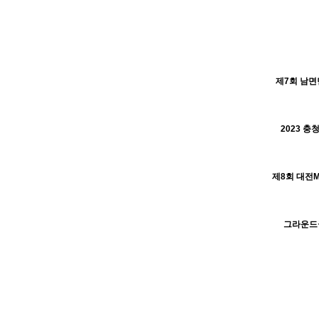
제7회 남면
H
2023 충
H
H
그라운드골
H