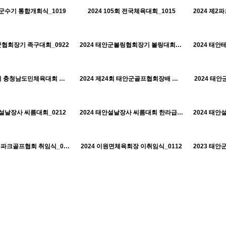
태안군체육회
태안군체육회
안군수기 통합개회식_1019
2024 105회 전국체육대회_1015
H
H
621
10-22
520
10-22
태안군체육회
태안군체육회
군협회장기 족구대회_0922
2024 태안군볼링협회장기 볼링대회_0721
H
H
508
10-22
530
10-22
태안군체육회
태안군체육회
2024 제76회 충청남도민체육대회 선수단만찬 및 개회식_0613
2024 제24회 태안군골프협회장배 아마추어 골프대회_0509
2024 태
H
H
447
10-22
459
10-22
태안군체육회
태안군체육회
안설날장사 씨름대회_0212
2024 태안설날장사 씨름대회 한라급_0211
H
H
589
10-21
537
10-21
태안군체육회
태안군체육회
2024 태안군파크골프협회 취임식_0130
2024 이원면체육회장 이취임식_0112
H
H