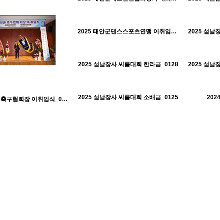
463
01-30
태안군체육회
2025 태안군댄스스포츠연맹 이취임식_0208
2025 설날
H
H
422
01-30
태안군체육회
2025 설날장사 씨름대회 한라급_0128
2025 설날
H
H
498
01-30
태안군체육회
2025 설날장사 씨름대회 소배급_0125
202
H
H
2025 태안군축구협회장 이취임식_0322
449
01-30
태안군체육회
583
10-22
637
10-22