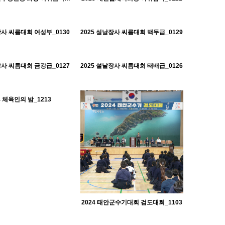
610
01-30
487
01-30
태안군체육회
태안군체육회
장사 씨름대회 여성부_0130
2025 설날장사 씨름대회 백두급_0129
H
488
01-30
446
01-30
태안군체육회
태안군체육회
장사 씨름대회 금강급_0127
2025 설날장사 씨름대회 태배급_0126
H
538
10-22
태안군체육회
4 체육인의 밤_1213
H
2024 태안군수기대회 검도대회_1103
556
10-22
574
10-22