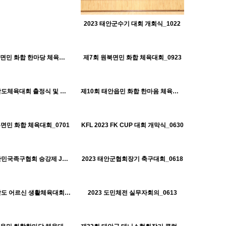
2023 태안군수기 대회 개회식_1022
1292
10-18
1348
10-18
태안군체육회
태안군체육회
제14회 이원면민 화합 한마당 체육대회_0924
제7회 원북면민 화합 체육대회_0923
H
1476
11-30
태안군체육회
1378
10-18
1391
10-17
태안군체육회
태안군체육회
2023 충청남도체육대회 출정식 및 개회식_0914
제10회 태안읍민 화합 한마음 체육대회_0909
H
1052
09-07
1007
09-07
태안군체육회
태안군체육회
흥면민 화합 체육대회_0701
KFL 2023 FK CUP 대회 개막식_0630
H
930
09-07
992
09-07
태안군체육회
태안군체육회
2023년 대한민국족구협회 승강제 J5리그전_0618
2023 태안군협회장기 축구대회_0618
H
1476
09-07
1079
09-07
태안군체육회
태안군체육회
2023 충청남도 어르신 생활체육대회_0615
2023 도민체전 실무자회의_0613
H
1083
09-07
1063
09-07
태안군체육회
태안군체육회