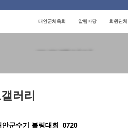
태안군체육회
알림마당
회원단체
포토갤러리
토갤러리
 태안군수기 볼링대회_0720