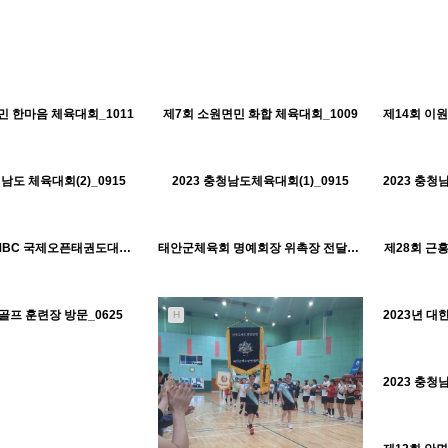
1344
10-18
1321
10-18
태안군체육회
태안군체육회
민 한마음 체육대회_1011
제7회 소원면민 화합 체육대회_1009
H
H
1350
10-18
1270
10-18
태안군체육회
태안군체육회
청남도 체육대회(2)_0915
2023 충청남도체육대회(1)_0915
H
H
1397
10-17
1344
10-17
태안군체육회
태안군체육회
제8회 대전MBC 국제오픈태권도대회 개막식_0812
태안군체육회 명예회장 위촉장 전달식_0720
제28회 근
H
H
1000
09-07
태안군체육회
프 훈련장 방문_0625
H
H
H