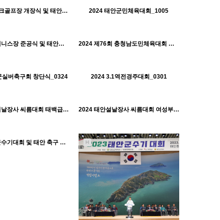
태안군체육회
태안군체육회
2024 제2파크골프장 개장식 및 태안군수기파크골프대회_1009
2024 태안군민체육대회_1005
H
566
10-22
태안군체육회
539
10-22
524
10-22
태안군체육회
태안군체육회
2024 태안테니스장 준공식 및 태안군수기테니스대회_0720
2024 제76회 충청남도민체육대회 선수단 격려_0613~
H
486
10-22
517
10-22
태안군체육회
태안군체육회
안군실버축구회 창단식_0324
2024 3.1역전경주대회_0301
H
501
10-21
568
10-21
태안군체육회
태안군체육회
2024 태안설날장사 씨름대회 태백급_0209
2024 태안설날장사 씨름대회 여성부_0208
H
1428
11-30
태안군체육회
2023 태안군수기대회 및 태안 축구 보조경기장 개장_1022
H