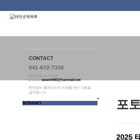
태안군체육회
하위분류
하위분류
하위분류
CONTACT
041-672-7330
FAX: 041-675-7330
E-mail:
taean0493@hanmail.net
허락없이 홈페이지의 자료를 무단 사용을
금지합니다.
포
INTRANET
2025