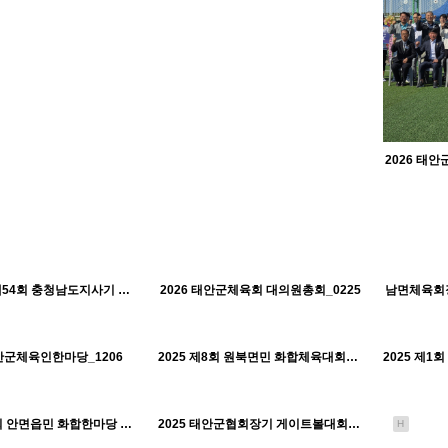
2026 태
664
04-01
521
04-01
태안군체육회
태안군체육회
3.1절기념 제54회 충청남도지사기 시군대항 역전경주대회_0226
2026 태안군체육회 대의원총회_0225
남면체육회장
H
H
517
02-03
659
01-30
태안군체육회
태안군체육회
태안군체육인한마당_1206
2025 제8회 원북면민 화합체육대회_1108
H
H
570
01-30
564
01-30
태안군체육회
태안군체육회
2025 제13회 안면읍민 화합한마당 체육대회_1101
2025 태안군협회장기 게이트볼대회_1030
H
H