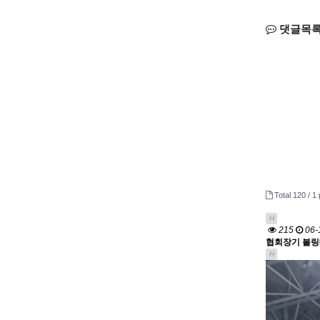
댓글목
Total 120 /
1 
H
215
06-
협회장기 볼링
H