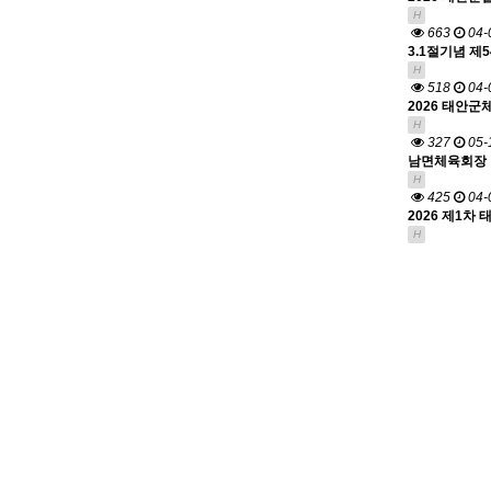
H
663
04-
3.1절기념 제
H
518
04-
2026 태안군
H
327
05-
남면체육회장 
H
425
04-
2026 제1차
H