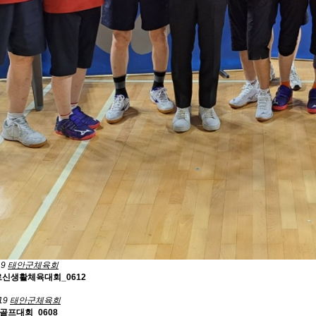
19
태안군체육회
르신생활체육대회_0612
19
태안군체육회
골프대회_0608