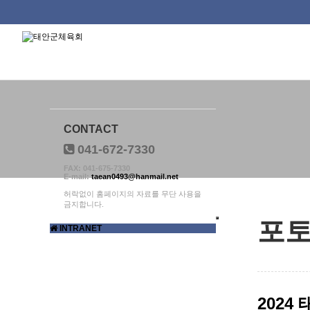
태안군체육회
하위분류
하위분류
하위분류
CONTACT
041-672-7330
FAX: 041-675-7330
E-mail:
taean0493@hanmail.net
허락없이 홈페이지의 자료를 무단 사용을
금지합니다.
포
INTRANET
2024