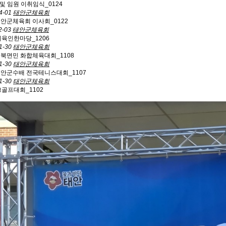
및 임원 이취임식_0124
4-01
태안군체육회
 태안군체육회 이사회_0122
2-03
태안군체육회
체육인한마당_1206
1-30
태안군체육회
 원북면민 화합체육대회_1108
1-30
태안군체육회
 태안군수배 전국테니스대회_1107
1-30
태안군체육회
크골프대회_1102