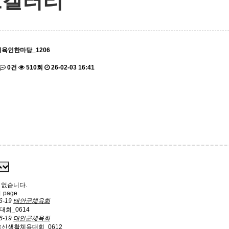
토갤러리
체육인한마당_1206
0건
510회
26-02-03 16:41
 없습니다.
 page
6-19
태안군체육회
대회_0614
6-19
태안군체육회
르신생활체육대회_0612