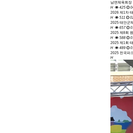
남면체육회장 
H
425
0
2026 제1차
H
511
0
2025 태안군
H
657
0
2025 제8회
H
588
0
2025 제1회
H
489
0
2025 전국파
H