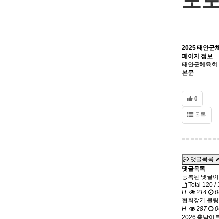
포
2025 태안군
페이지 정보
태안군체육회
본문
-
0
목록
댓글목록
댓글목록
등록된 댓글이
Total 120 /
1
H
214
0
협회장기 볼링
H
287
0
2026 충남어