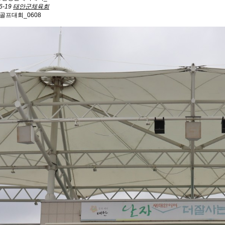
6-19
태안군체육회
골프대회_0608