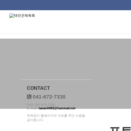
태안군체육회
류
하위분류
하위분류
하위분류
CONTACT
041-672-7330
FAX: 041-675-7330
E-mail:
taean0493@hanmail.net
허락없이 홈페이지의 자료를 무단 사용을
금지합니다.