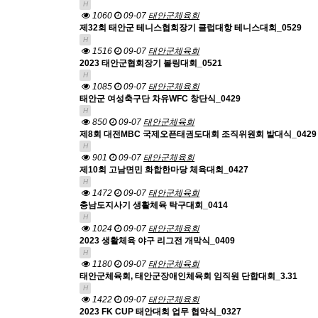
H
1060
09-07
태안군체육회
제32회 태안군 테니스협회장기 클럽대항 테니스대회_0529
H
1516
09-07
태안군체육회
2023 태안군협회장기 볼링대회_0521
H
1085
09-07
태안군체육회
태안군 여성축구단 차유WFC 창단식_0429
H
850
09-07
태안군체육회
제8회 대전MBC 국제오픈태권도대회 조직위원회 발대식_0429
H
901
09-07
태안군체육회
제10회 고남면민 화합한마당 체육대회_0427
H
1472
09-07
태안군체육회
충남도지사기 생활체육 탁구대회_0414
H
1024
09-07
태안군체육회
2023 생활체육 야구 리그전 개막식_0409
H
1180
09-07
태안군체육회
태안군체육회, 태안군장애인체육회 임직원 단합대회_3.31
H
1422
09-07
태안군체육회
2023 FK CUP 태안대회 업무 협약식_0327