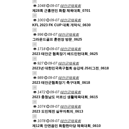
H
1048
09-07
태안군체육회
제28회 근흥면민 화합 체육대회_0701
H
1003
09-07
태안군체육회
KFL 2023 FK CUP 대회 개막식_0630
H
996
09-07
태안군체육회
그라운드골프 훈련장 방문_0625
H
1718
09-07
태안군체육회
2023 태안군 협회장기 배드민턴대회_0625
H
927
09-07
태안군체육회
2023년 대한민국족구협회 승강제 J5리그전_0618
H
989
09-07
태안군체육회
2023 태안군협회장기 축구대회_0618
H
1472
09-07
태안군체육회
2023 충청남도 어르신 생활체육대회_0615
H
1074
09-07
태안군체육회
2023 도민체전 실무자회의_0613
H
1078
09-07
태안군체육회
제12회 안면읍민 화합한마당 체육대회_0610