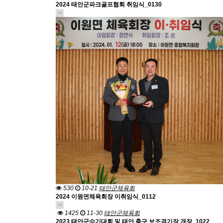
2024 태안군파크골프협회 취임식_0130
H
530
10-21
태안군체육회
2024 이원면체육회장 이취임식_0112
H
1425
11-30
태안군체육회
2023 태안군수기대회 및 태안 축구 보조경기장 개장_1022