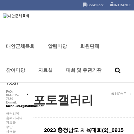
태안군체육회
Bookmark
INTRANET
태안군체육회
알림마당
회원단체
포토갤러리
CONTACT
참여마당
자료실
대회 및 유관기관
041-
672-
7330
FAX:
HOME
041-675-
포토갤러리
7330
E-mail:
taean0493@hanmail.net
허락없이
홈페이지의
자료를
무단
2023 충청남도 체육대회(2)_0915
사용을