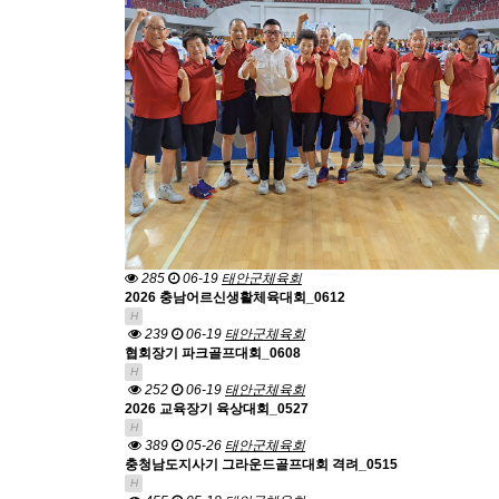
285
06-19
태안군체육회
2026 충남어르신생활체육대회_0612
H
239
06-19
태안군체육회
협회장기 파크골프대회_0608
H
252
06-19
태안군체육회
2026 교육장기 육상대회_0527
H
389
05-26
태안군체육회
충청남도지사기 그라운드골프대회 격려_0515
H