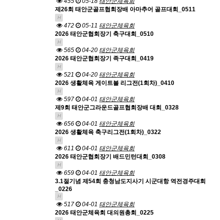
455
05-18
태안군체육회
제26회 태안군골프협회장배 아마추어 골프대회_0511
H
472
05-11
태안군체육회
2026 태안군협회장기 축구대회_0510
H
565
04-20
태안군체육회
2026 태안군협회장기 족구대회_0419
H
521
04-20
태안군체육회
2026 생활체육 게이트볼 리그전(1회차)_0410
H
597
04-01
태안군체육회
제9회 태안군그라운드골프협회장배 대회_0328
H
656
04-01
태안군체육회
2026 생활체육 축구리그전(1회차)_0322
H
611
04-01
태안군체육회
2026 태안군협회장기 배드민턴대회_0308
H
659
04-01
태안군체육회
3.1절기념 제54회 충청남도지사기 시군대항 역전경주대회
_0226
H
517
04-01
태안군체육회
2026 태안군체육회 대의원총회_0225