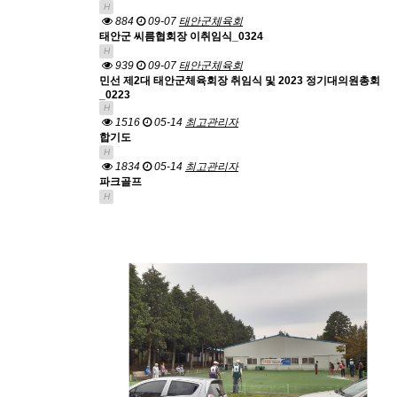
H
884
09-07
태안군체육회
태안군 씨름협회장 이취임식_0324
H
939
09-07
태안군체육회
민선 제2대 태안군체육회장 취임식 및 2023 정기대의원총회
_0223
H
1516
05-14
최고관리자
합기도
H
1834
05-14
최고관리자
파크골프
H